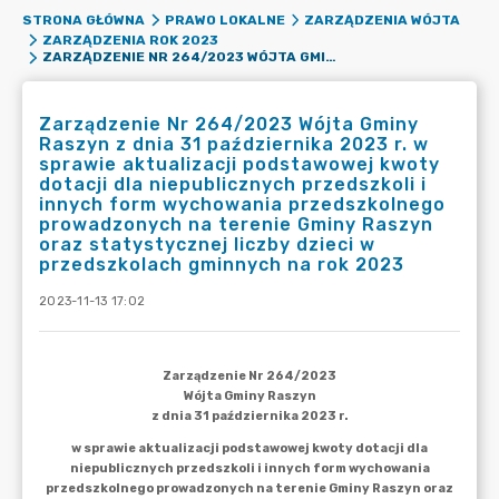
STRONA GŁÓWNA
PRAWO LOKALNE
ZARZĄDZENIA WÓJTA
ZARZĄDZENIA ROK 2023
ZARZĄDZENIE NR 264/2023 WÓJTA GMINY RASZYN Z DNIA 31 PAŹDZIERNIKA 2023 R. W SPRAWIE AKTUALIZACJI PODSTAWOWEJ KWOTY DOTACJI DLA NIEPUBLICZNYCH PRZEDSZKOLI I INNYCH FORM WYCHOWANIA PRZEDSZKOLNEGO PROWADZONYCH NA TERENIE GMINY RASZYN ORAZ STATYSTYCZNEJ LICZBY DZIECI W PRZEDSZKOLACH GMINNYCH NA ROK 2023
Zarządzenie Nr 264/2023 Wójta Gminy
Raszyn z dnia 31 października 2023 r. w
sprawie aktualizacji podstawowej kwoty
dotacji dla niepublicznych przedszkoli i
innych form wychowania przedszkolnego
prowadzonych na terenie Gminy Raszyn
oraz statystycznej liczby dzieci w
przedszkolach gminnych na rok 2023
2023-11-13 17:02