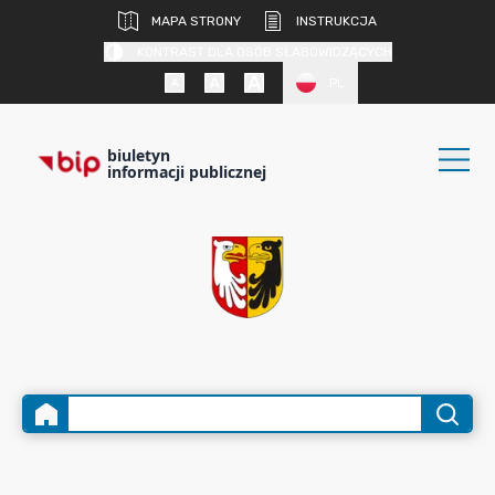
MAPA STRONY
INSTRUKCJA
KONTRAST DLA OSÓB SŁABOWIDZĄCYCH
PL
biuletyn
informacji publicznej