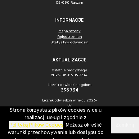
05-090 Raszyn
INFORMACJE
Mapa strony
Rejestr zmian
Statystyki odwiedzin
AKTUALIZACJE
Ostatnia modyfikacja
2026-08-06 09:37:46
Licznik odwiedzin ogółem
395 734
Licznik odwiedzin w m-cu 2026-
07
Strona korzysta z plików cookies w celu
1 045
realizacji usług i zgodnie z
Polityką Plików Cookies
. Możesz określić
Zamknij
CMS & Hosting: Nefeni Sp. z o.o.
warunki przechowywania lub dostępu do