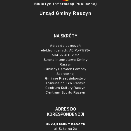
Biuletyn Informacji Publicznej
Urząd Gminy Raszyn
NA SKRÓTY
Adres do doręczeń
elektronicznych: AE:PL-71795-
60485-AFDIV-23
Strona internetowa Gminy
Raszyn
Gminny Ośrodek Pomocy
Społecznej
Gminne Przedsięborstwo
Komunalne Eko-Raszyn
Centrum Kultury Raszyn
Centrum Sportu Raszyn
ADRES DO
KORESPONDENCJI
URZĄD GMINY RASZYN
ul. Szkolna 2a