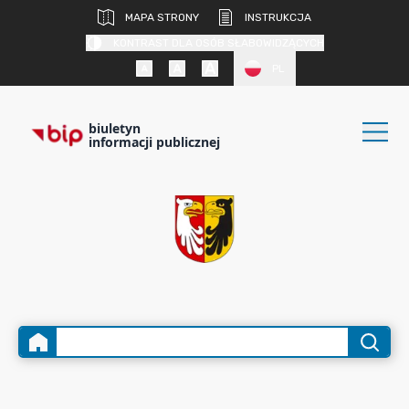
MAPA STRONY
INSTRUKCJA
KONTRAST DLA OSÓB SŁABOWIDZĄCYCH
PL
biuletyn
informacji publicznej