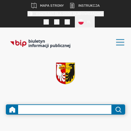
MAPA STRONY
INSTRUKCJA
KONTRAST DLA OSÓB SŁABOWIDZĄCYCH
PL
biuletyn
informacji publicznej