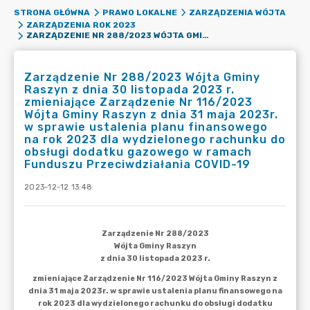
STRONA GŁÓWNA
PRAWO LOKALNE
ZARZĄDZENIA WÓJTA
ZARZĄDZENIA ROK 2023
ZARZĄDZENIE NR 288/2023 WÓJTA GMINY RASZYN Z DNIA 30 LISTOPADA 2023 R. ZMIENIAJĄCE ZARZĄDZENIE NR 116/2023 WÓJTA GMINY RASZYN Z DNIA 31 MAJA 2023R. W SPRAWIE USTALENIA PLANU FINANSOWEGO NA ROK 2023 DLA WYDZIELONEGO RACHUNKU DO OBSŁUGI DODATKU GAZOWEGO W RAMACH FUNDUSZU PRZECIWDZIAŁANIA COVID-19
Zarządzenie Nr 288/2023 Wójta Gminy
Raszyn z dnia 30 listopada 2023 r.
zmieniające Zarządzenie Nr 116/2023
Wójta Gminy Raszyn z dnia 31 maja 2023r.
w sprawie ustalenia planu finansowego
na rok 2023 dla wydzielonego rachunku do
obsługi dodatku gazowego w ramach
Funduszu Przeciwdziałania COVID-19
2023-12-12 13:48