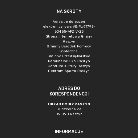
NA SKRÓTY
Adres do doręczeń
elektronicznych: AE:PL-71795-
60485-AFDIV-23
Strona internetowa Gminy
Raszyn
Gminny Ośrodek Pomocy
Społecznej
Gminne Przedsięborstwo
Komunalne Eko-Raszyn
Centrum Kultury Raszyn
Centrum Sportu Raszyn
ADRES DO
KORESPONDENCJI
URZĄD GMINY RASZYN
ul. Szkolna 2a
05-090 Raszyn
INFORMACJE