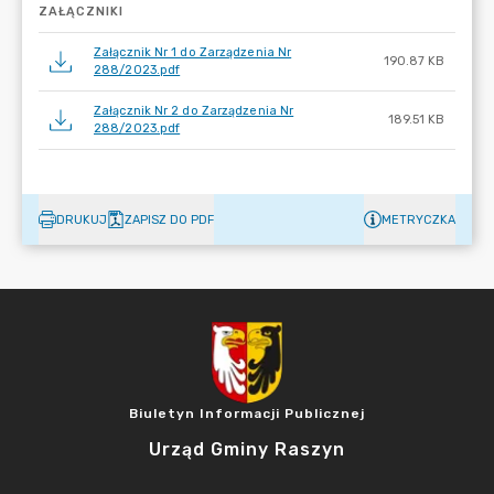
ZAŁĄCZNIKI
Załącznik Nr 1 do Zarządzenia Nr
190.87 KB
288/2023.pdf
Załącznik Nr 2 do Zarządzenia Nr
189.51 KB
288/2023.pdf
DRUKUJ
ZAPISZ DO PDF
METRYCZKA
Biuletyn Informacji Publicznej
Urząd Gminy Raszyn