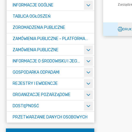
INFORMACJE OGÓLNE
TABLICA OGŁOSZEŃ
ZGROMADZENIA PUBLICZNE
DRUK
ZAMÓWIENIA PUBLICZNE - PLATFORMA ZAKUPOWA (OD 01.05.2025R.)
ZAMÓWIENIA PUBLICZNE
INFORMACJE O ŚRODOWISKU I JEGO OCHRONIE
GOSPODARKA ODPADAMI
REJESTRY I EWIDENCJE
ORGANIZACJE POZARZĄDOWE
DOSTĘPNOŚĆ
PRZETWARZANIE DANYCH OSOBOWYCH