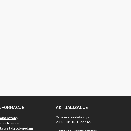
INFORMACJE
AKTUALIZACJE
Ostatnia modyfikacja
apa strony
2026-08-06 09:37:46
ejestr zmian
tatystyki odwiedzin