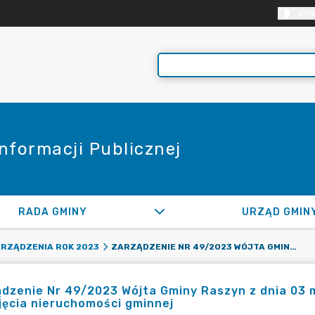
KON
Informacji Publicznej
RADA GMINY
URZĄD GMIN
ZARZĄDZENIE NR 49/2023 WÓJTA GMINY RASZYN Z DNIA 03 MARCA 2023 R. W SPRAWIE PRZEZNACZENIA DO WYNAJĘCIA NIERUCHOMOŚCI GMINNEJ
RZĄDZENIA ROK 2023
dzenie Nr 49/2023 Wójta Gminy Raszyn z dnia 03 
ęcia nieruchomości gminnej