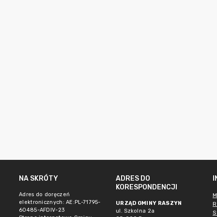
NA SKRÓTY
ADRES DO
KORESPONDENCJI
Adres do doręczeń
M
elektronicznych: AE:PL-71795-
URZĄD GMINY RASZYN
R
60485-AFDIV-23
ul. Szkolna 2a
S