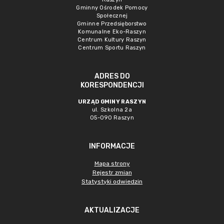
Gminny Ośrodek Pomocy
Społecznej
Gminne Przedsięborstwo
Komunalne Eko-Raszyn
Centrum Kultury Raszyn
Centrum Sportu Raszyn
ADRES DO
KORESPONDENCJI
URZĄD GMINY RASZYN
ul. Szkolna 2a
05-090 Raszyn
INFORMACJE
Mapa strony
Rejestr zmian
Statystyki odwiedzin
AKTUALIZACJE