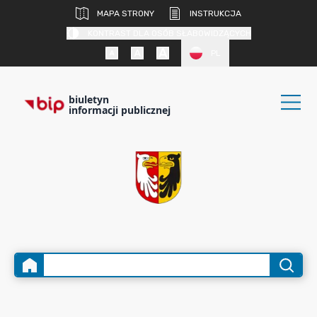
MAPA STRONY
INSTRUKCJA
KONTRAST DLA OSÓB SŁABOWIDZĄCYCH
PL
biuletyn
informacji publicznej