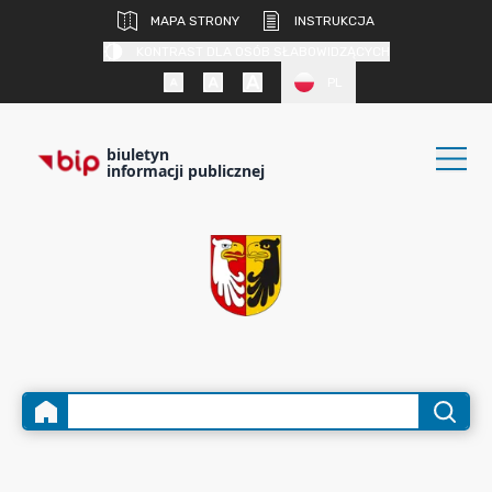
MAPA STRONY
INSTRUKCJA
KONTRAST DLA OSÓB SŁABOWIDZĄCYCH
PL
biuletyn
informacji publicznej