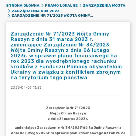
STRONA GŁÓWNA
PRAWO LOKALNE
ZARZĄDZENIA WÓJTA
ZARZĄDZENIA ROK 2023
ZARZĄDZENIE NR 71/2023 WÓJTA GMINY RASZYN Z DNIA 31 MARCA 2023 R. ZMIENIAJĄCE ZARZĄDZENIE NR 34/2023 WÓJTA GMINY RASZYN Z DNIA 06 LUTEGO 2023R. W SPRAWIE PLANU FINANSOWEGO NA ROK 2023 DLA WYODRĘBNIONEGO RACHUNKU ŚRODKÓW Z FUNDUSZU POMOCY OBYWATELOM UKRAINY W ZWIĄZKU Z KONFLIKTEM ZBROJNYM NA TERYTORIUM TEGO PAŃSTWA
Zarządzenie Nr 71/2023 Wójta Gminy
Raszyn z dnia 31 marca 2023 r.
zmieniające Zarządzenie Nr 34/2023
Wójta Gminy Raszyn z dnia 06 lutego
2023r. w sprawie planu finansowego na
rok 2023 dla wyodrębnionego rachunku
środków z Funduszu Pomocy obywatelom
Ukrainy w związku z konfliktem zbrojnym
na terytorium tego państwa
2023-04-07 13:23