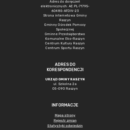
Adres do doręczeń
elektronicznych: AE:PL-71795-
60485-AFDIV-23
Strona internetowa Gminy
Raszyn
Gminny Ośrodek Pomocy
Społecznej
Gminne Przedsięborstwo
Komunalne Eko-Raszyn
Centrum Kultury Raszyn
Centrum Sportu Raszyn
ADRES DO
KORESPONDENCJI
URZĄD GMINY RASZYN
ul. Szkolna 2a
05-090 Raszyn
INFORMACJE
Mapa strony
Rejestr zmian
Statystyki odwiedzin