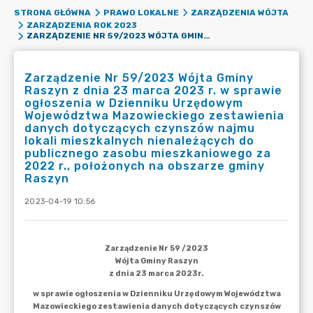
STRONA GŁÓWNA
PRAWO LOKALNE
ZARZĄDZENIA WÓJTA
ZARZĄDZENIA ROK 2023
ZARZĄDZENIE NR 59/2023 WÓJTA GMINY RASZYN Z DNIA 23 MARCA 2023 R. W SPRAWIE OGŁOSZENIA W DZIENNIKU URZĘDOWYM WOJEWÓDZTWA MAZOWIECKIEGO ZESTAWIENIA DANYCH DOTYCZĄCYCH CZYNSZÓW NAJMU LOKALI MIESZKALNYCH NIENALEŻĄCYCH DO PUBLICZNEGO ZASOBU MIESZKANIOWEGO ZA 2022 R., POŁOŻONYCH NA OBSZARZE GMINY RASZYN
Zarządzenie Nr 59/2023 Wójta Gminy
Raszyn z dnia 23 marca 2023 r. w sprawie
ogłoszenia w Dzienniku Urzędowym
Województwa Mazowieckiego zestawienia
danych dotyczących czynszów najmu
lokali mieszkalnych nienależących do
publicznego zasobu mieszkaniowego za
2022 r., położonych na obszarze gminy
Raszyn
2023-04-19 10:56