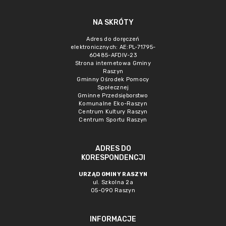
NA SKRÓTY
Adres do doręczeń
elektronicznych: AE:PL-71795-
60485-AFDIV-23
Strona internetowa Gminy
Raszyn
Gminny Ośrodek Pomocy
Społecznej
Gminne Przedsięborstwo
Komunalne Eko-Raszyn
Centrum Kultury Raszyn
Centrum Sportu Raszyn
ADRES DO
KORESPONDENCJI
URZĄD GMINY RASZYN
ul. Szkolna 2a
05-090 Raszyn
INFORMACJE