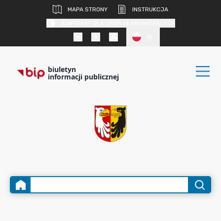
MAPA STRONY
INSTRUKCJA
KONTRAST DLA OSÓB SŁABOWIDZĄCYCH
PL
biuletyn
informacji publicznej