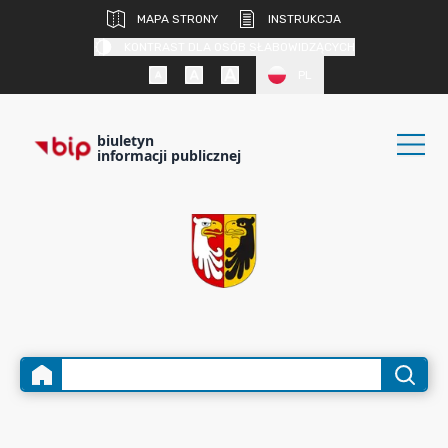
MAPA STRONY
INSTRUKCJA
KONTRAST DLA OSÓB SŁABOWIDZĄCYCH
PL
biuletyn
informacji publicznej