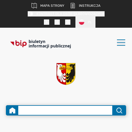
MAPA STRONY
INSTRUKCJA
KONTRAST DLA OSÓB SŁABOWIDZĄCYCH
PL
biuletyn
informacji publicznej