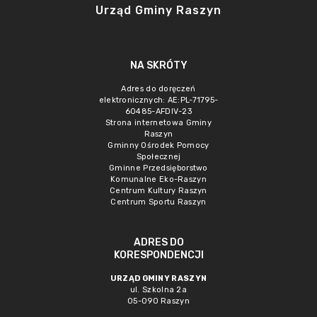
Urząd Gminy Raszyn
NA SKRÓTY
Adres do doręczeń
elektronicznych: AE:PL-71795-
60485-AFDIV-23
Strona internetowa Gminy
Raszyn
Gminny Ośrodek Pomocy
Społecznej
Gminne Przedsięborstwo
Komunalne Eko-Raszyn
Centrum Kultury Raszyn
Centrum Sportu Raszyn
ADRES DO
KORESPONDENCJI
URZĄD GMINY RASZYN
ul. Szkolna 2a
05-090 Raszyn