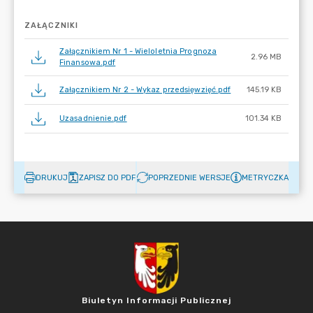
ZAŁĄCZNIKI
Załącznikiem Nr 1 - Wieloletnia Prognoza
2.96 MB
Finansowa.pdf
Załącznikiem Nr 2 - Wykaz przedsięwzięć.pdf
145.19 KB
Uzasadnienie.pdf
101.34 KB
DRUKUJ
ZAPISZ DO PDF
POPRZEDNIE WERSJE
METRYCZKA
Biuletyn Informacji Publicznej