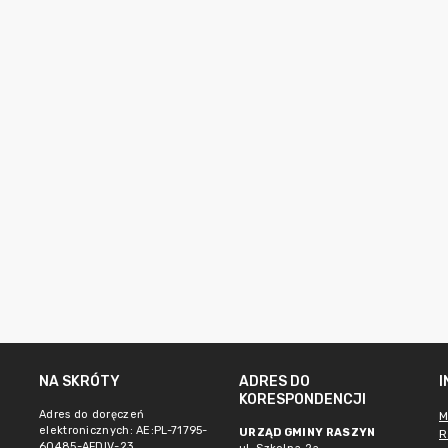
NA SKRÓTY
ADRES DO
KORESPONDENCJI
Adres do doręczeń
M
elektronicznych: AE:PL-71795-
URZĄD GMINY RASZYN
R
60485-AFDIV-23