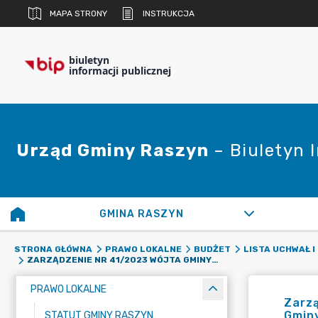
MAPA STRONY
INSTRUKCJA
biuletyn
informacji publicznej
Urząd Gminy Raszyn
– Biuletyn 
GMINA RASZYN
STRONA GŁÓWNA
PRAWO LOKALNE
BUDŻET
LISTA UCHWAŁ I
ZARZĄDZENIE NR 41/2023 WÓJTA GMINY RASZYN Z DNIA 16 LUTEGO 2023 R. W SPRAWIE ZMIAN W BUDŻECIE GMINY NA ROK 2023
PRAWO LOKALNE
Zarzą
Gminy
STATUT GMINY RASZYN