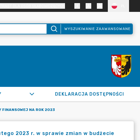
TRAST DLA OSÓB SŁABOWIDZĄCYCH
PL
WYSZUKIWANIE ZAAWANSOWANE
Y
DEKLARACJA DOSTĘPNOŚCI
Y FINANSOWEJ NA ROK 2023
utego 2023 r. w sprawie zmian w budżecie