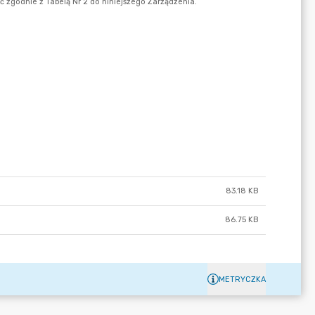
83.18 KB
86.75 KB
METRYCZKA