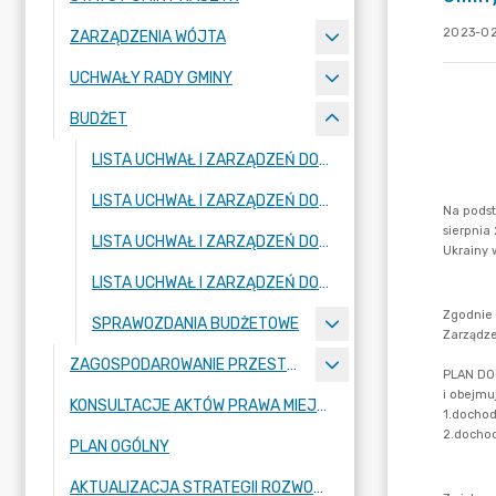
2023-02
ZARZĄDZENIA WÓJTA
UCHWAŁY RADY GMINY
BUDŻET
LISTA UCHWAŁ I ZARZĄDZEŃ DOT. BUDŻETU GMINY RASZYN I WIELOLETNIEJ PROGNOZY FINANSOWEJ NA ROK 2025
LISTA UCHWAŁ I ZARZĄDZEŃ DOT. BUDŻETU GMINY RASZYN I WIELOLETNIEJ PROGNOZY FINANSOWEJ NA ROK 2024
LISTA UCHWAŁ I ZARZĄDZEŃ DOT. BUDŻETU GMINY RASZYN I WIELOLETNIEJ PROGNOZY FINANSOWEJ NA ROK 2023
LISTA UCHWAŁ I ZARZĄDZEŃ DOT. BUDŻETU GMINY RASZYN I WIELOLETNIEJ PROGNOZY FINANSOWEJ NA ROK 2022
SPRAWOZDANIA BUDŻETOWE
ZAGOSPODAROWANIE PRZESTRZENNE
KONSULTACJE AKTÓW PRAWA MIEJSCOWEGO I INNYCH AKTÓW PRAWNYCH
PLAN OGÓLNY
AKTUALIZACJA STRATEGII ROZWOJU GMINY RASZYN