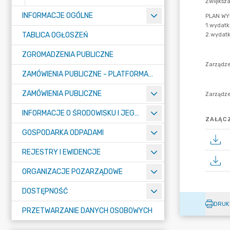
INFORMACJE OGÓLNE
TABLICA OGŁOSZEŃ
ZGROMADZENIA PUBLICZNE
ZAMÓWIENIA PUBLICZNE - PLATFORMA ZAKUPOWA (OD 01.05.2025R.)
ZAMÓWIENIA PUBLICZNE
INFORMACJE O ŚRODOWISKU I JEGO OCHRONIE
ZAŁĄCZ
GOSPODARKA ODPADAMI
REJESTRY I EWIDENCJE
ORGANIZACJE POZARZĄDOWE
DOSTĘPNOŚĆ
DRUK
PRZETWARZANIE DANYCH OSOBOWYCH