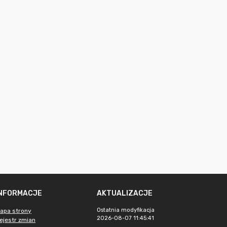
INFORMACJE
AKTUALIZACJE
Ostatnia modyfikacja
apa strony
2026-08-07 11:45:41
ejestr zmian