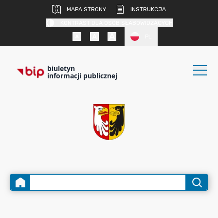
MAPA STRONY
INSTRUKCJA
KONTRAST DLA OSÓB SŁABOWIDZĄCYCH
PL
biuletyn
informacji publicznej