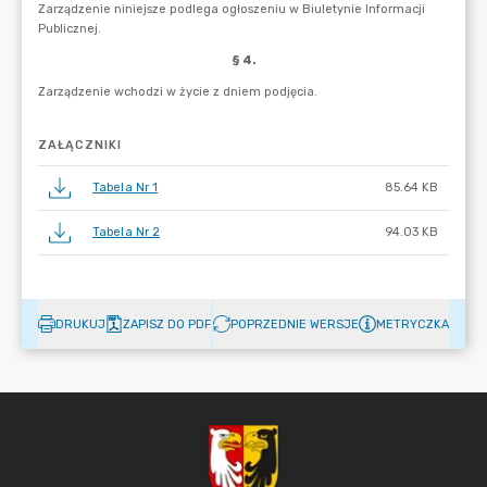
ZAŁĄCZNIKI
Tabela Nr 1
85.64 KB
Tabela Nr 2
94.03 KB
DRUKUJ
ZAPISZ DO PDF
POPRZEDNIE WERSJE
METRYCZKA