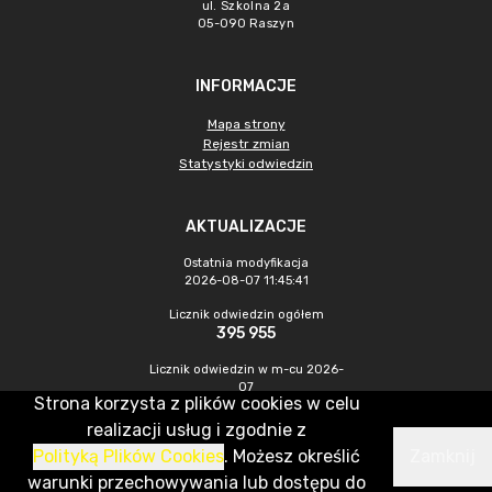
ul. Szkolna 2a
05-090 Raszyn
INFORMACJE
Mapa strony
Rejestr zmian
Statystyki odwiedzin
AKTUALIZACJE
Ostatnia modyfikacja
2026-08-07 11:45:41
Licznik odwiedzin ogółem
395 955
Licznik odwiedzin w m-cu 2026-
07
Strona korzysta z plików cookies w celu
1 266
realizacji usług i zgodnie z
Polityką Plików Cookies
. Możesz określić
Zamknij
CMS & Hosting: Nefeni Sp. z o.o.
warunki przechowywania lub dostępu do