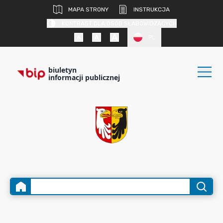
MAPA STRONY
INSTRUKCJA
KONTRAST DLA OSÓB SŁABOWIDZĄCYCH
PL
biuletyn
informacji publicznej