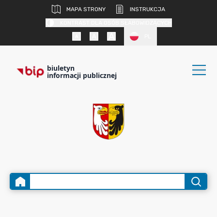
MAPA STRONY
INSTRUKCJA
KONTRAST DLA OSÓB SŁABOWIDZĄCYCH
PL
biuletyn
informacji publicznej