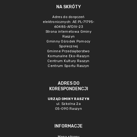
NA SKRÓTY
Adres do doręczeń
elektronicznych: AE:PL-71795-
60485-AFDIV-23
Strona internetowa Gminy
Raszyn
Gminny Ośrodek Pomocy
Społecznej
Gminne Przedsięborstwo
Komunalne Eko-Raszyn
Centrum Kultury Raszyn
Centrum Sportu Raszyn
ADRES DO
KORESPONDENCJI
URZĄD GMINY RASZYN
ul. Szkolna 2a
05-090 Raszyn
INFORMACJE
Mapa strony