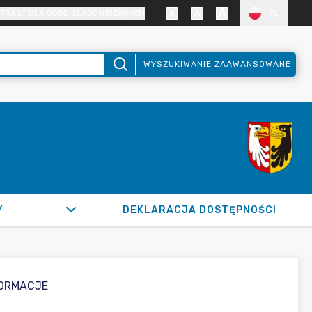
TRAST DLA OSÓB SŁABOWIDZĄCYCH
PL
WYSZUKIWANIE ZAAWANSOWANE
Y
DEKLARACJA DOSTĘPNOŚCI
FORMACJE