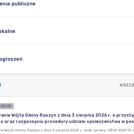
nia publiczne
okalne
 ogłoszeń
I
WSZYS
 22:00
enie Wójta Gminy Raszyn z dnia 3 sierpnia 2026 r. o przys
o oraz rozpoczęciu procedury udziału społeczeństwa w po
e Wójta Gminy Raszyn z dnia 3 sierpnia 2026 r., znak sprawy: OŚGK.6220.10