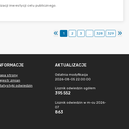
acji inwestycji celu publicznego.
1
2
3
...
328
329
INFORMACJE
AKTUALIZACJE
Ostatnia modyfikacja
apa strony
2026-08-05 22:00:00
ejestr zmian
tatystyki odwiedzin
Licznik odwiedzin ogółem
395 552
Licznik odwiedzin w m-cu 2026-
07
863