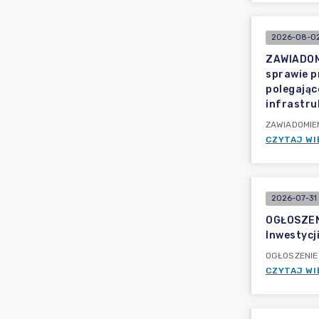
2026-08-02
ZAWIADOMI
sprawie p
polegają
infrastru
ZAWIADOMIENI
CZYTAJ WI
2026-07-31 
OGŁOSZEN
Inwestycj
OGŁOSZENIE 
CZYTAJ WI