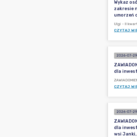
Wykaz osó
zakresie 
umorzeń o
Ulgi - II kwar
CZYTAJ WI
2026-07-29 
ZAWIADOMI
dla inwest
ZAWIADOMIENI
CZYTAJ WI
2026-07-29
ZAWIADOMI
dla inwest
wsi Janki