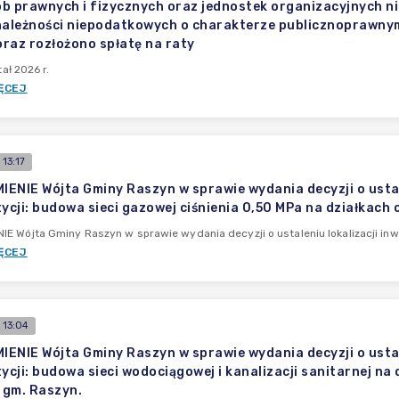
b prawnych i fizycznych oraz jednostek organizacyjnych n
należności niepodatkowych o charakterze publicznoprawnym u
raz rozłożono spłatę na raty
tał 2026 r.
ĘCEJ
13:17
ENIE Wójta Gminy Raszyn w sprawie wydania decyzji o ustale
ycji: budowa sieci gazowej ciśnienia 0,50 MPa na działkach 
E Wójta Gminy Raszyn w sprawie wydania decyzji o ustaleniu lokalizacji inwe
ĘCEJ
 13:04
ENIE Wójta Gminy Raszyn w sprawie wydania decyzji o ustale
ycji: budowa sieci wodociągowej i kanalizacji sanitarnej na
, gm. Raszyn.