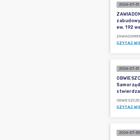
2026-07-31 
ZAWIADOMI
zabudowy 
ew. 192 w
ZAWIADOMIEN
CZYTAJ WI
2026-07-31
OBWIESZCZ
Samorządo
stwierdza
OBWIESZCZENI
CZYTAJ WI
2026-07-30 