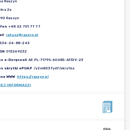
na Raszyn
lna 2a
090 Raszyn
efon
+48 22 701 77 77
il
ratusz@raszyn.pl
534-24-88-243
ON
013269232
es e-Doręczeń
AE:PL-71795-60485-AFDIV-23
es skrytki ePUAP
/y2m823fydf/skrytka
ona WWW
https://raszyn.pl
CEJ INFORMACJI