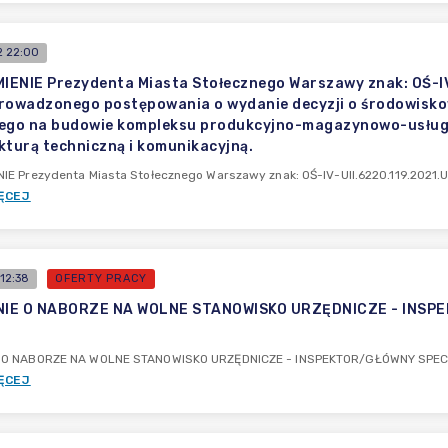
 22:00
ENIE Prezydenta Miasta Stołecznego Warszawy znak: OŚ-IV-U
rowadzonego postępowania o wydanie decyzji o środowisk
cego na budowie kompleksu produkcyjno-magazynowo-usług
kturą techniczną i komunikacyjną.
E Prezydenta Miasta Stołecznego Warszawy znak: OŚ-IV-UII.6220.119.2021.UPR
ĘCEJ
12:38
OFERTY PRACY
IE O NABORZE NA WOLNE STANOWISKO URZĘDNICZE - INSPE
i
O NABORZE NA WOLNE STANOWISKO URZĘDNICZE - INSPEKTOR/GŁÓWNY SPECJA
ĘCEJ