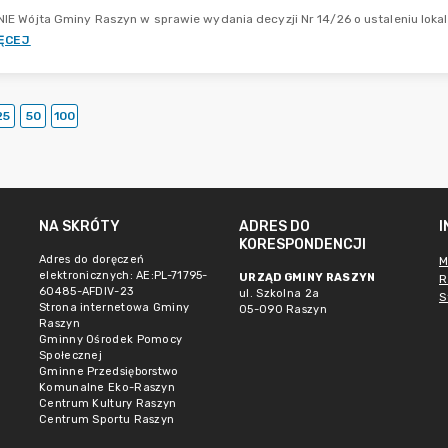
E Wójta Gminy Raszyn w sprawie wydania decyzji Nr 14/26 o ustaleniu lokaliz
ĘCEJ
25
50
100
NA SKRÓTY
ADRES DO
KORESPONDENCJI
Adres do doręczeń
M
elektronicznych: AE:PL-71795-
URZĄD GMINY RASZYN
R
60485-AFDIV-23
ul. Szkolna 2a
S
Strona internetowa Gminy
05-090 Raszyn
Raszyn
Gminny Ośrodek Pomocy
Społecznej
Gminne Przedsięborstwo
Komunalne Eko-Raszyn
Centrum Kultury Raszyn
Centrum Sportu Raszyn