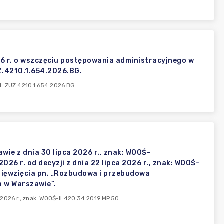
26 r. o wszczęciu postępowania administracyjnego w
Z.4210.1.654.2026.BG.
WL.ZUZ.4210.1.654.2026.BG.
e z dnia 30 lipca 2026 r., znak: WOOŚ-
026 r. od decyzji z dnia 22 lipca 2026 r., znak: WOOŚ-
sięwzięcia pn. „Rozbudowa i przebudowa
a w Warszawie”.
026 r., znak: WOOŚ-II.420.34.2019.MP.50.