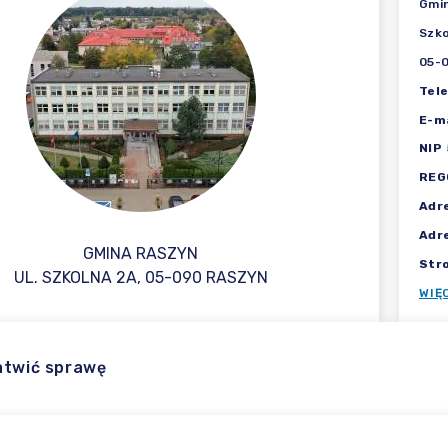
Gmi
Szko
05-
Tel
E-ma
NIP
REG
Adr
Adr
GMINA RASZYN
Str
UL. SZKOLNA 2A, 05-090 RASZYN
WIĘ
atwić sprawę