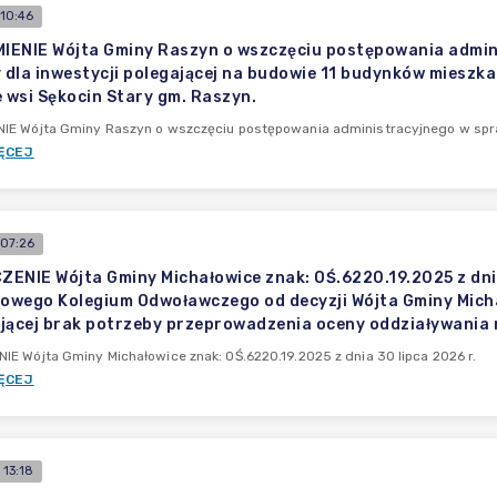
10:46
ENIE Wójta Gminy Raszyn o wszczęciu postępowania admini
dla inwestycji polegającej na budowie 11 budynków mieszka
e wsi Sękocin Stary gm. Raszyn.
IE Wójta Gminy Raszyn o wszczęciu postępowania administracyjnego w spr
ĘCEJ
 07:26
ENIE Wójta Gminy Michałowice znak: OŚ.6220.19.2025 z dnia 
wego Kolegium Odwoławczego od decyzji Wójta Gminy Michało
jącej brak potrzeby przeprowadzenia oceny oddziaływania n
E Wójta Gminy Michałowice znak: OŚ.6220.19.2025 z dnia 30 lipca 2026 r.
ĘCEJ
13:18