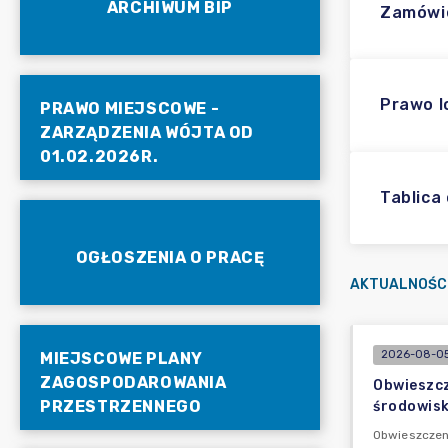
ARCHIWUM BIP
Zamówie
Prawo l
PRAWO MIEJSCOWE -
ZARZĄDZENIA WÓJTA OD
01.02.2026R.
Tablica
OGŁOSZENIA O PRACĘ
AKTUALNOŚC
2026-08-05
MIEJSCOWE PLANY
ZAGOSPODAROWANIA
Obwieszcz
PRZESTRZENNEGO
środowisk
Obwieszczeni