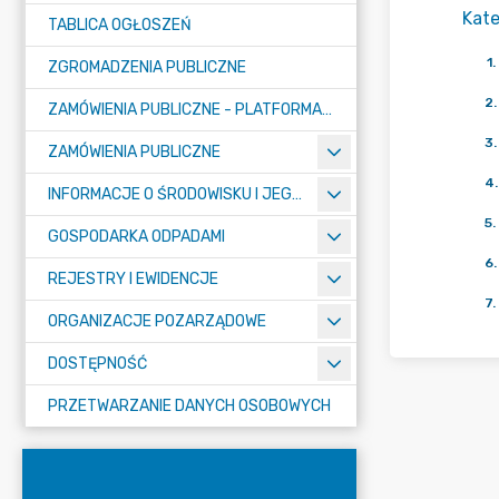
Kate
TABLICA OGŁOSZEŃ
1
.
ZGROMADZENIA PUBLICZNE
2
.
ZAMÓWIENIA PUBLICZNE - PLATFORMA ZAKUPOWA (OD 01.05.2025R.)
3
.
ZAMÓWIENIA PUBLICZNE
4
.
INFORMACJE O ŚRODOWISKU I JEGO OCHRONIE
5
.
GOSPODARKA ODPADAMI
6
.
REJESTRY I EWIDENCJE
7
.
ORGANIZACJE POZARZĄDOWE
DOSTĘPNOŚĆ
PRZETWARZANIE DANYCH OSOBOWYCH