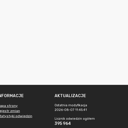
INFORMACJE
AKTUALIZACJE
Ostatnia modyfikacja
apa strony
2026-08-07 11:45:41
ejestr zmian
tatystyki odwiedzin
Licznik odwiedzin ogółem
395 964