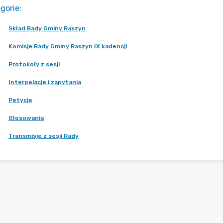
gorie
:
Skład Rady Gminy Raszyn
Komisje Rady Gminy Raszyn IX kadencji
Protokoły z sesji
Interpelacje i zapytania
Petycje
Głosowania
Transmisje z sesji Rady