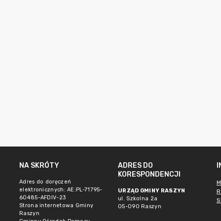
NA SKRÓTY
ADRES DO
KORESPONDENCJI
Adres do doręczeń
M
elektronicznych: AE:PL-71795-
URZĄD GMINY RASZYN
R
60485-AFDIV-23
ul. Szkolna 2a
S
Strona internetowa Gminy
05-090 Raszyn
Raszyn