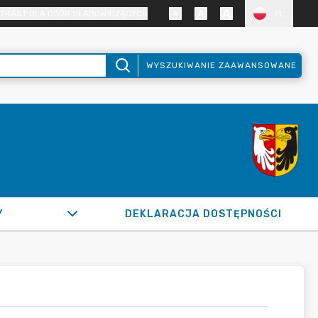
TRAST DLA OSÓB SŁABOWIDZĄCYCH
PL
WYSZUKIWANIE ZAAWANSOWANE
Y
DEKLARACJA DOSTĘPNOŚCI