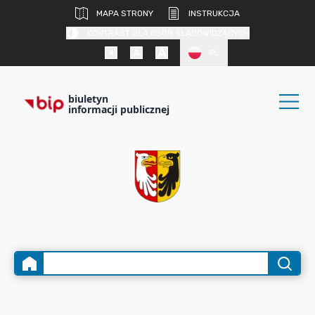
MAPA STRONY
INSTRUKCJA
KONTRAST DLA OSÓB SŁABOWIDZĄCYCH
PL
biuletyn
informacji publicznej