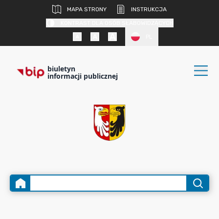
MAPA STRONY
INSTRUKCJA
KONTRAST DLA OSÓB SŁABOWIDZĄCYCH
PL
biuletyn
informacji publicznej