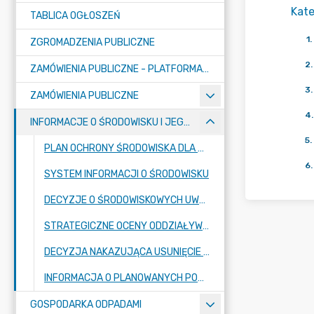
Kate
TABLICA OGŁOSZEŃ
1
.
ZGROMADZENIA PUBLICZNE
2
.
ZAMÓWIENIA PUBLICZNE - PLATFORMA ZAKUPOWA (OD 01.05.2025R.)
3
.
ZAMÓWIENIA PUBLICZNE
4
.
INFORMACJE O ŚRODOWISKU I JEGO OCHRONIE
5
.
PLAN OCHRONY ŚRODOWISKA DLA GMINY RASZYN
6
.
SYSTEM INFORMACJI O ŚRODOWISKU
DECYZJE O ŚRODOWISKOWYCH UWARUNKOWANIACH
STRATEGICZNE OCENY ODDZIAŁYWANIA NA ŚRODOWISKO
DECYZJA NAKAZUJĄCA USUNIĘCIE ODPADÓW Z NIERUCHOMOŚCI
INFORMACJA O PLANOWANYCH POMIARACH PÓL ELEKTROMAGNETYCZNYCH
GOSPODARKA ODPADAMI