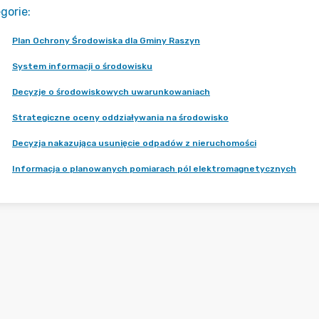
gorie
:
Plan Ochrony Środowiska dla Gminy Raszyn
System informacji o środowisku
Decyzje o środowiskowych uwarunkowaniach
Strategiczne oceny oddziaływania na środowisko
Decyzja nakazująca usunięcie odpadów z nieruchomości
Informacja o planowanych pomiarach pól elektromagnetycznych