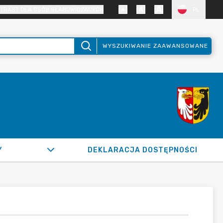
TRAST DLA OSÓB SŁABOWIDZĄCYCH
PL
WYSZUKIWANIE ZAAWANSOWANE
Y
DEKLARACJA DOSTĘPNOŚCI