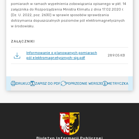
ZAŁĄCZNIKI
Informowanie o planowanych pomiarach
289.05 KB
pól elektromagnetycznych-sig.pdf
DRUKUJ
ZAPISZ DO PDF
POPRZEDNIE WERSJE
METRYCZKA
Biuletyn Informacji Publicznej