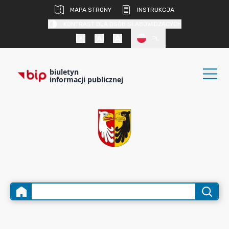
MAPA STRONY
INSTRUKCJA
KONTRAST DLA OSÓB SŁABOWIDZĄCYCH
PL
biuletyn
informacji publicznej