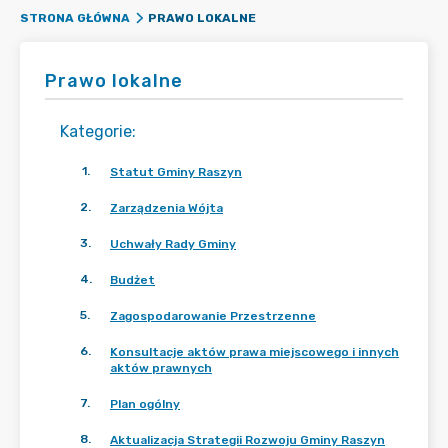
PRAWO LOKALNE
STRONA GŁÓWNA
Prawo lokalne
Kategorie
:
1
.
Statut Gminy Raszyn
2
.
Zarządzenia Wójta
3
.
Uchwały Rady Gminy
4
.
Budżet
5
.
Zagospodarowanie Przestrzenne
6
.
Konsultacje aktów prawa miejscowego i innych
aktów prawnych
7
.
Plan ogólny
8
.
Aktualizacja Strategii Rozwoju Gminy Raszyn