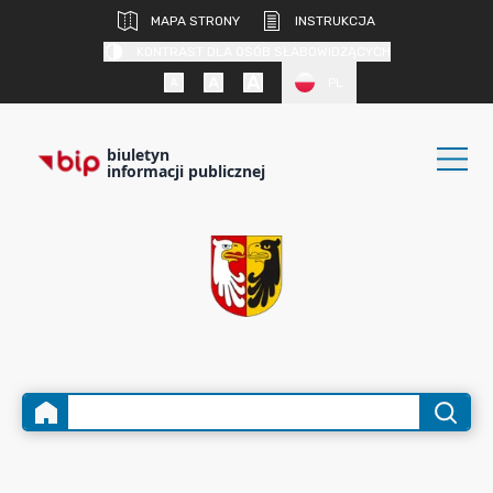
MAPA STRONY
INSTRUKCJA
KONTRAST DLA OSÓB SŁABOWIDZĄCYCH
PL
biuletyn
informacji publicznej