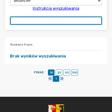
Instrukcja wyszukiwania
SZUKAJ
Szukana fraza
:
Brak wyników wyszukiwania
POKAŻ
:
10
25
50
100
1