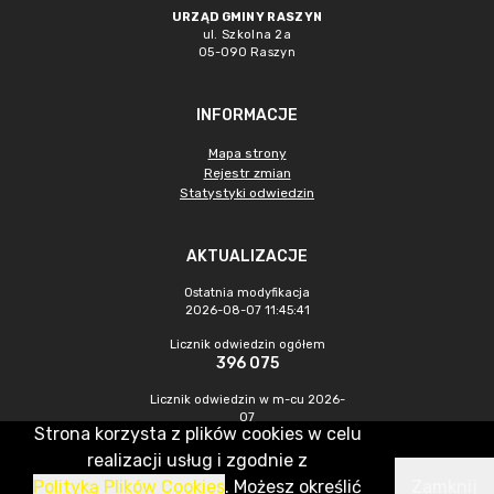
URZĄD GMINY RASZYN
ul. Szkolna 2a
05-090 Raszyn
INFORMACJE
Mapa strony
Rejestr zmian
Statystyki odwiedzin
AKTUALIZACJE
Ostatnia modyfikacja
2026-08-07 11:45:41
Licznik odwiedzin ogółem
396 075
Licznik odwiedzin w m-cu 2026-
07
Strona korzysta z plików cookies w celu
1 386
realizacji usług i zgodnie z
Polityką Plików Cookies
. Możesz określić
Zamknij
CMS & Hosting: Nefeni Sp. z o.o.