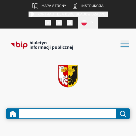
MAPA STRONY
INSTRUKCJA
KONTRAST DLA OSÓB SŁABOWIDZĄCYCH
PL
biuletyn
informacji publicznej