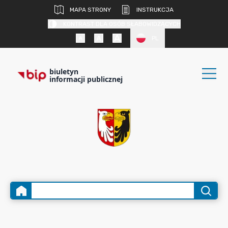
MAPA STRONY
INSTRUKCJA
KONTRAST DLA OSÓB SŁABOWIDZĄCYCH
PL
biuletyn
informacji publicznej