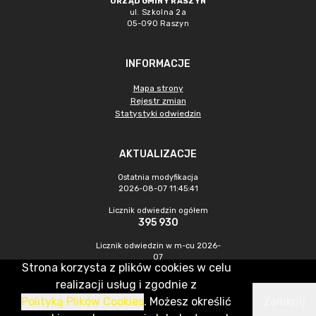
URZĄD GMINY RASZYN
ul. Szkolna 2a
05-090 Raszyn
INFORMACJE
Mapa strony
Rejestr zmian
Statystyki odwiedzin
AKTUALIZACJE
Ostatnia modyfikacja
2026-08-07 11:45:41
Licznik odwiedzin ogółem
395 930
Licznik odwiedzin w m-cu 2026-
07
Strona korzysta z plików cookies w celu
1 241
realizacji usług i zgodnie z
Polityką Plików Cookies
. Możesz określić
Zamknij
CMS & Hosting: Nefeni Sp. z o.o.