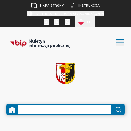
MAPA STRONY
INSTRUKCJA
KONTRAST DLA OSÓB SŁABOWIDZĄCYCH
PL
biuletyn
informacji publicznej