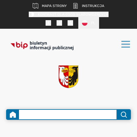
MAPA STRONY
INSTRUKCJA
KONTRAST DLA OSÓB SŁABOWIDZĄCYCH
PL
biuletyn
informacji publicznej