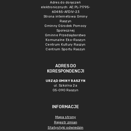
Adres do doręczeń
elektronicznych: AE:PL-71795-
60485-AFDIV-23
Strona internetowa Gminy
Raszyn
Gminny Ośrodek Pomocy
Społecznej
Gminne Przedsięborstwo
Komunalne Eko-Raszyn
Centrum Kultury Raszyn
Centrum Sportu Raszyn
ADRES DO
KORESPONDENCJI
URZĄD GMINY RASZYN
ul. Szkolna 2a
05-090 Raszyn
INFORMACJE
Mapa strony
Rejestr zmian
Statystyki odwiedzin