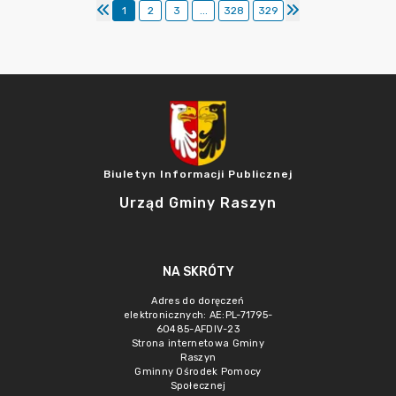
1
2
3
...
328
329
Biuletyn Informacji Publicznej
Urząd Gminy Raszyn
NA SKRÓTY
Adres do doręczeń
elektronicznych: AE:PL-71795-
60485-AFDIV-23
Strona internetowa Gminy
Raszyn
Gminny Ośrodek Pomocy
Społecznej