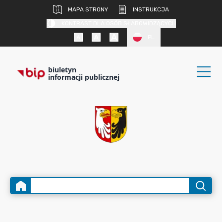
MAPA STRONY
INSTRUKCJA
KONTRAST DLA OSÓB SŁABOWIDZĄCYCH
PL
biuletyn
informacji publicznej