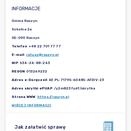
INFORMACJE
Gmina Raszyn
Szkolna 2a
05-090 Raszyn
Telefon
+48 22 701 77 77
E-mail
ratusz@raszyn.pl
NIP
534-24-88-243
REGON
013269232
Adres e-Doręczeń
AE:PL-71795-60485-AFDIV-23
Adres skrytki ePUAP
/y2m823fydf/skrytka
Strona WWW
https://raszyn.pl
WIĘCEJ INFORMACJI
Jak załatwić sprawę