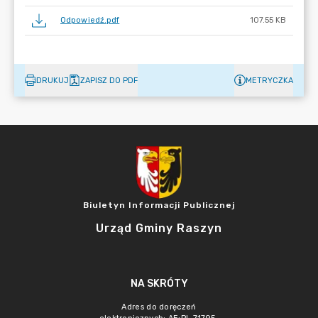
Odpowiedź.pdf
107.55 KB
DRUKUJ
ZAPISZ DO PDF
METRYCZKA
Biuletyn Informacji Publicznej
Urząd Gminy Raszyn
NA SKRÓTY
Adres do doręczeń