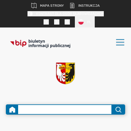
MAPA STRONY
INSTRUKCJA
KONTRAST DLA OSÓB SŁABOWIDZĄCYCH
PL
biuletyn
informacji publicznej