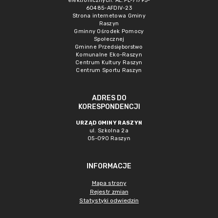
elektronicznych: AE:PL-71795-
60485-AFDIV-23
Strona internetowa Gminy
Raszyn
Gminny Ośrodek Pomocy
Społecznej
Gminne Przedsięborstwo
Komunalne Eko-Raszyn
Centrum Kultury Raszyn
Centrum Sportu Raszyn
ADRES DO
KORESPONDENCJI
URZĄD GMINY RASZYN
ul. Szkolna 2a
05-090 Raszyn
INFORMACJE
Mapa strony
Rejestr zmian
Statystyki odwiedzin