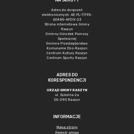
NA SKRÓTY
Adres do doręczeń
elektronicznych: AE:PL-71795-
60485-AFDIV-23
Strona internetowa Gminy
Raszyn
Gminny Ośrodek Pomocy
Społecznej
Gminne Przedsięborstwo
Komunalne Eko-Raszyn
Centrum Kultury Raszyn
Centrum Sportu Raszyn
ADRES DO
KORESPONDENCJI
URZĄD GMINY RASZYN
ul. Szkolna 2a
05-090 Raszyn
INFORMACJE
Mapa strony
Rejestr zmian