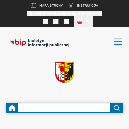
MAPA STRONY
INSTRUKCJA
KONTRAST DLA OSÓB SŁABOWIDZĄCYCH
PL
biuletyn
informacji publicznej