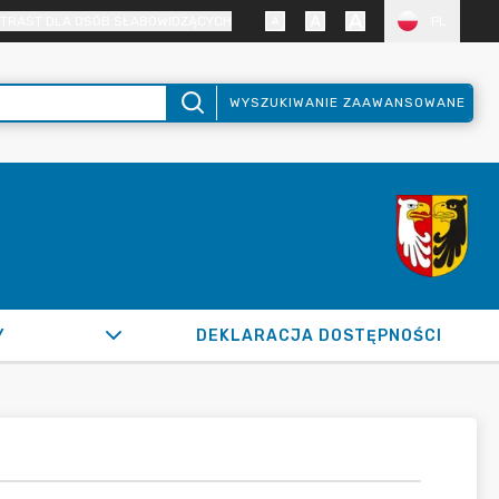
TRAST DLA OSÓB SŁABOWIDZĄCYCH
PL
WYSZUKIWANIE ZAAWANSOWANE
Y
DEKLARACJA DOSTĘPNOŚCI