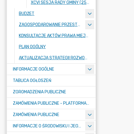
XCVI SESJA RADY GMINY (25 KWIETNIA 2024 ROKU)
BUDŻET
ZAGOSPODAROWANIE PRZESTRZENNE
KONSULTACJE AKTÓW PRAWA MIEJSCOWEGO I INNYCH AKTÓW PRAWNYCH
PLAN OGÓLNY
AKTUALIZACJA STRATEGII ROZWOJU GMINY RASZYN
INFORMACJE OGÓLNE
TABLICA OGŁOSZEŃ
ZGROMADZENIA PUBLICZNE
ZAMÓWIENIA PUBLICZNE - PLATFORMA ZAKUPOWA (OD 01.05.2025R.)
ZAMÓWIENIA PUBLICZNE
INFORMACJE O ŚRODOWISKU I JEGO OCHRONIE