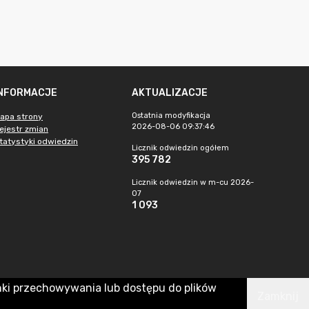
INFORMACJE
AKTUALIZACJE
Ostatnia modyfikacja
apa strony
2026-08-06 09:37:46
ejestr zmian
tatystyki odwiedzin
Licznik odwiedzin ogółem
395 782
Licznik odwiedzin w m-cu 2026-
07
1 093
nki przechowywania lub dostępu do plików
Zamknij