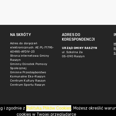
NA SKRÓTY
ADRES DO
KORESPONDENCJI
Adres do doręczeń
M
elektronicznych: AE:PL-71795-
URZĄD GMINY RASZYN
R
60485-AFDIV-23
ul. Szkolna 2a
S
Strona internetowa Gminy
05-090 Raszyn
Raszyn
Gminny Ośrodek Pomocy
Społecznej
Gminne Przedsięborstwo
Komunalne Eko-Raszyn
Centrum Kultury Raszyn
Centrum Sportu Raszyn
ug i zgodnie z
Polityką Plików Cookies
. Możesz określić waru
cookies w Twojej przeglądarce