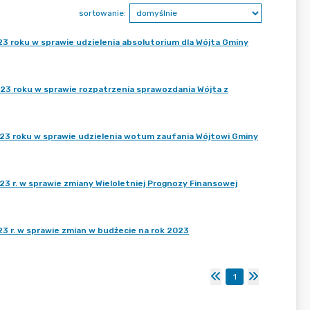
sortowanie:
3 roku w sprawie udzielenia absolutorium dla Wójta Gminy
23 roku w sprawie rozpatrzenia sprawozdania Wójta z
23 roku w sprawie udzielenia wotum zaufania Wójtowi Gminy
3 r. w sprawie zmiany Wieloletniej Prognozy Finansowej
3 r. w sprawie zmian w budżecie na rok 2023
1