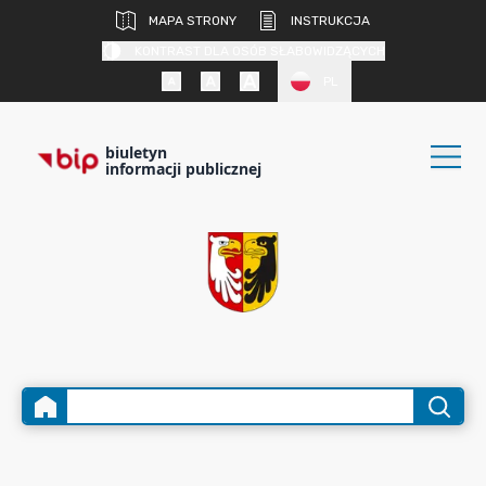
MAPA STRONY
INSTRUKCJA
KONTRAST DLA OSÓB SŁABOWIDZĄCYCH
PL
biuletyn
informacji publicznej