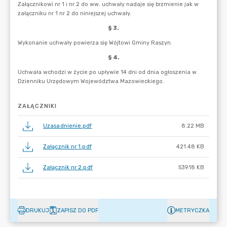
ZAŁĄCZNIKI
Uzasadnienie.pdf
8.22 MB
Załącznik nr 1.pdf
421.48 KB
Załącznik nr 2.pdf
539.18 KB
DRUKUJ
ZAPISZ DO PDF
METRYCZKA