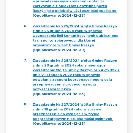
wprowadzenia wysokości cen i opłat za
korzystanie z obiektów Centrum Sportu
Raszyn jako obiektów użyteczności publicznej
(Opublikowano: 2024-12-23)
6
.
Zarządzenie Nr 229/2024 Wójta Gminy Raszyn
z dnia 23 grudnia 2024 roku w sprawie
wyznaczenia linii komunikacyjnych publicznego
transportu zbiorowego, dla której
organizatorem jest Gmina Raszyn
(Opublikowano: 2024-12-30)
7
.
Zarządzenie Nr 228/2024 Wójta Gminy Raszyn
z dnia 20 grudnia 2024 roku zmieniające
Zarządzenie Wójta Gminy Raszyn nr 249/2022 z
dnia 9 listopada 2022 roku w sprawie
powołania zespołu koordynacyjnego w celu
przeprowadzenia procesu rozwoju
oczyszczalni ścieków
(Opublikowano: 2024-12-23)
8
.
Zarządzenie Nr 227/2024 Wójta Gminy Raszyn
z dnia 18 grudnia 2024 roku w sprawie
przeznaczenia do wynajęcia w trybie
bezprzetargowym nieruchomości gminnych.
(Opublikowano: 2024-12-23)