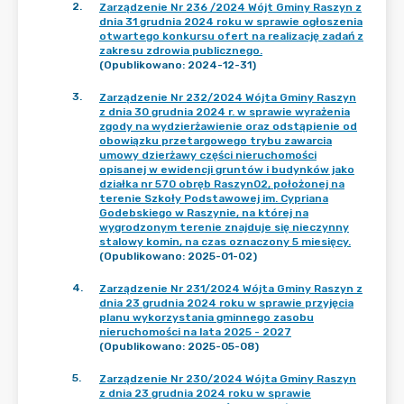
2
.
Zarządzenie Nr 236 /2024 Wójt Gminy Raszyn z
dnia 31 grudnia 2024 roku w sprawie ogłoszenia
otwartego konkursu ofert na realizację zadań z
zakresu zdrowia publicznego.
(Opublikowano: 2024-12-31)
3
.
Zarządzenie Nr 232/2024 Wójta Gminy Raszyn
z dnia 30 grudnia 2024 r. w sprawie wyrażenia
zgody na wydzierżawienie oraz odstąpienie od
obowiązku przetargowego trybu zawarcia
umowy dzierżawy części nieruchomości
opisanej w ewidencji gruntów i budynków jako
działka nr 570 obręb Raszyn02, położonej na
terenie Szkoły Podstawowej im. Cypriana
Godebskiego w Raszynie, na której na
wygrodzonym terenie znajduje się nieczynny
stalowy komin, na czas oznaczony 5 miesięcy.
(Opublikowano: 2025-01-02)
4
.
Zarządzenie Nr 231/2024 Wójta Gminy Raszyn z
dnia 23 grudnia 2024 roku w sprawie przyjęcia
planu wykorzystania gminnego zasobu
nieruchomości na lata 2025 - 2027
(Opublikowano: 2025-05-08)
5
.
Zarządzenie Nr 230/2024 Wójta Gminy Raszyn
z dnia 23 grudnia 2024 roku w sprawie