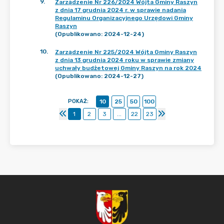
9
.
Zarządzenie Nr 226/2024 Wójta Gminy Raszyn
z dnia 17 grudnia 2024 r. w sprawie nadania
Regulaminu Organizacyjnego Urzędowi Gminy
Raszyn
(Opublikowano: 2024-12-24)
10
.
Zarządzenie Nr 225/2024 Wójta Gminy Raszyn
z dnia 13 grudnia 2024 roku w sprawie zmiany
uchwały budżetowej Gminy Raszyn na rok 2024
(Opublikowano: 2024-12-27)
POKAŻ
:
10
25
50
100
1
2
3
...
22
23