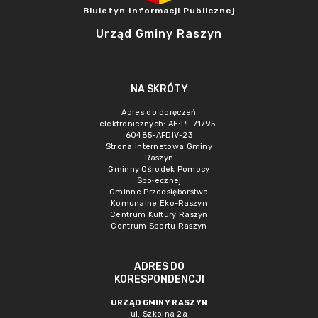
Biuletyn Informacji Publicznej
Urząd Gminy Raszyn
NA SKRÓTY
Adres do doręczeń
elektronicznych: AE:PL-71795-
60485-AFDIV-23
Strona internetowa Gminy
Raszyn
Gminny Ośrodek Pomocy
Społecznej
Gminne Przedsięborstwo
Komunalne Eko-Raszyn
Centrum Kultury Raszyn
Centrum Sportu Raszyn
ADRES DO
KORESPONDENCJI
URZĄD GMINY RASZYN
ul. Szkolna 2a