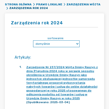
STRONA GŁÓWNA
PRAWO LOKALNE
ZARZĄDZENIA WÓJTA
ZARZĄDZENIA ROK 2024
Zarządzenia rok 2024
sortowanie:
Artykuły
:
1
.
Zarządzenie Nr 237/2024 Wójta Gminy Raszyn z
dnia 31 grudnia 2024 roku w sprawie sposobu
określenia w Urzędzie Gminy Raszyn jako
jednostce obsługującej jednostkę samorządu
terytorialnego proporcji wykorzystania
nabytych towarów i usług do celów działalności
gospodarczej w roku 2025 stosowanego do
odliczenia podatku od towarów i usług w
Urzędzie Gminy Raszyn w roku 2025
(Opublikowano: 2025-03-04)