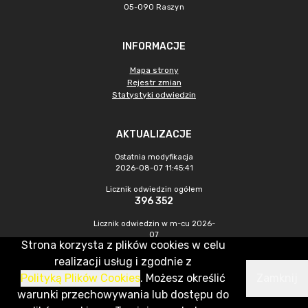
05-090 Raszyn
INFORMACJE
Mapa strony
Rejestr zmian
Statystyki odwiedzin
AKTUALIZACJE
Ostatnia modyfikacja
2026-08-07 11:45:41
Licznik odwiedzin ogółem
396 352
Licznik odwiedzin w m-cu 2026-
07
Strona korzysta z plików cookies w celu
1 663
realizacji usług i zgodnie z
Polityką Plików Cookies
. Możesz określić
Zamknij
CMS & Hosting: Nefeni Sp. z o.o.
warunki przechowywania lub dostępu do