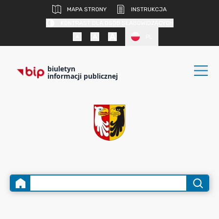
MAPA STRONY
INSTRUKCJA
KONTRAST DLA OSÓB SŁABOWIDZĄCYCH
PL
biuletyn
informacji publicznej