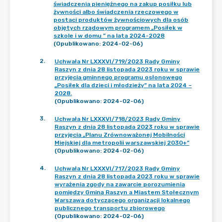
świadczenia pieniężnego na zakup posiłku lub
żywności albo świadczenia rzeczowego w
postaci produktów żywnościowych dla osób
objętych rządowym programem „Posiłek w
szkole i w domu ” na lata 2024-2028
(Opublikowano: 2024-02-06)
2
.
Uchwała Nr LXXXVI/719/2023 Rady Gminy
Raszyn z dnia 28 listopada 2023 roku w sprawie
przyjęcia gminnego programu osłonowego
„Posiłek dla dzieci i młodzieży” na lata 2024 –
2028.
(Opublikowano: 2024-02-06)
3
.
Uchwała Nr LXXXVI/718/2023 Rady Gminy
Raszyn z dnia 28 listopada 2023 roku w sprawie
przyjęcia „Planu Zrównoważonej Mobilności
Miejskiej dla metropolii warszawskiej 2030+”
(Opublikowano: 2024-02-06)
4
.
Uchwała Nr LXXXVI/717/2023 Rady Gminy
Raszyn z dnia 28 listopada 2023 roku w sprawie
wyrażenia zgody na zawarcie porozumienia
pomiędzy Gminą Raszyn a Miastem Stołecznym
Warszawa dotyczącego organizacji lokalnego
publicznego transportu zbiorowego
(Opublikowano: 2024-02-06)