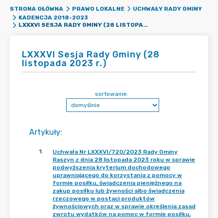
STRONA GŁÓWNA
PRAWO LOKALNE
UCHWAŁY RADY GMINY
KADENCJA 2018-2023
LXXXVI SESJA RADY GMINY (28 LISTOPADA 2023 R.)
LXXXVI Sesja Rady Gminy (28
listopada 2023 r.)
sortowanie:
Artykuły
:
1
.
Uchwała Nr LXXXVI/720/2023 Rady Gminy
Raszyn z dnia 28 listopada 2023 roku w sprawie
podwyższenia kryterium dochodowego
uprawniającego do korzystania z pomocy w
formie posiłku, świadczenia pieniężnego na
zakup posiłku lub żywności albo świadczenia
rzeczowego w postaci produktów
żywnościowych oraz w sprawie określenia zasad
zwrotu wydatków na pomoc w formie posiłku,