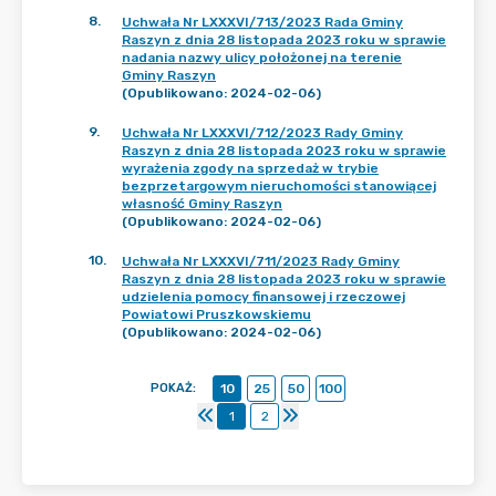
8
.
Uchwała Nr LXXXVI/713/2023 Rada Gminy
Raszyn z dnia 28 listopada 2023 roku w sprawie
nadania nazwy ulicy położonej na terenie
Gminy Raszyn
(Opublikowano: 2024-02-06)
9
.
Uchwała Nr LXXXVI/712/2023 Rady Gminy
Raszyn z dnia 28 listopada 2023 roku w sprawie
wyrażenia zgody na sprzedaż w trybie
bezprzetargowym nieruchomości stanowiącej
własność Gminy Raszyn
(Opublikowano: 2024-02-06)
10
.
Uchwała Nr LXXXVI/711/2023 Rady Gminy
Raszyn z dnia 28 listopada 2023 roku w sprawie
udzielenia pomocy finansowej i rzeczowej
Powiatowi Pruszkowskiemu
(Opublikowano: 2024-02-06)
POKAŻ
:
10
25
50
100
1
2