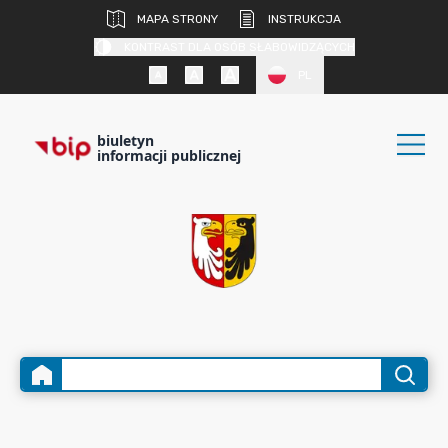
MAPA STRONY
INSTRUKCJA
KONTRAST DLA OSÓB SŁABOWIDZĄCYCH
PL
biuletyn
informacji publicznej