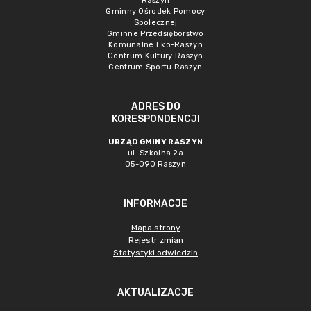
Raszyn
Gminny Ośrodek Pomocy
Społecznej
Gminne Przedsięborstwo
Komunalne Eko-Raszyn
Centrum Kultury Raszyn
Centrum Sportu Raszyn
ADRES DO
KORESPONDENCJI
URZĄD GMINY RASZYN
ul. Szkolna 2a
05-090 Raszyn
INFORMACJE
Mapa strony
Rejestr zmian
Statystyki odwiedzin
AKTUALIZACJE