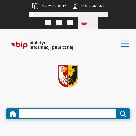
MAPA STRONY
INSTRUKCJA
KONTRAST DLA OSÓB SŁABOWIDZĄCYCH
PL
biuletyn
informacji publicznej