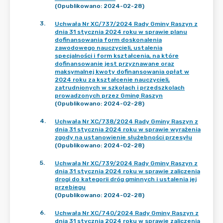
(Opublikowano: 2024-02-28)
3
.
Uchwała Nr XC/737/2024 Rady Gminy Raszyn z
dnia 31 stycznia 2024 roku w sprawie planu
dofinansowania form doskonalenia
zawodowego nauczycieli, ustalenia
specjalności i form kształcenia, na które
dofinansowanie jest przyznawane oraz
maksymalnej kwoty dofinansowania opłat w
2024 roku za kształcenie nauczycieli,
zatrudnionych w szkołach i przedszkolach
prowadzonych przez Gminę Raszyn
(Opublikowano: 2024-02-28)
4
.
Uchwała Nr XC/738/2024 Rady Gminy Raszyn z
dnia 31 stycznia 2024 roku w sprawie wyrażenia
zgody na ustanowienie służebności przesyłu
(Opublikowano: 2024-02-28)
5
.
Uchwała Nr XC/739/2024 Rady Gminy Raszyn z
dnia 31 stycznia 2024 roku w sprawie zaliczenia
drogi do kategorii dróg gminnych i ustalenia jej
przebiegu
(Opublikowano: 2024-02-28)
6
.
Uchwała Nr XC/740/2024 Rady Gminy Raszyn z
dnia 31 stycznia 2024 roku w sprawie zaliczenia