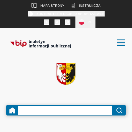
MAPA STRONY
INSTRUKCJA
KONTRAST DLA OSÓB SŁABOWIDZĄCYCH
PL
biuletyn
informacji publicznej