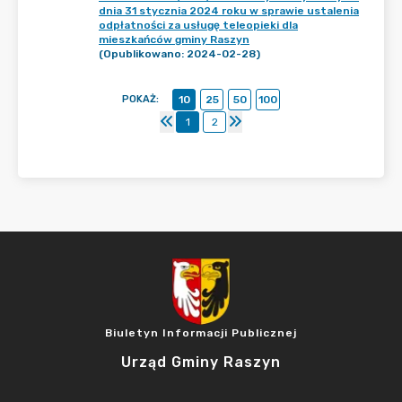
dnia 31 stycznia 2024 roku w sprawie ustalenia
odpłatności za usługę teleopieki dla
mieszkańców gminy Raszyn
(Opublikowano: 2024-02-28)
POKAŻ
:
10
25
50
100
1
2
Biuletyn Informacji Publicznej
Urząd Gminy Raszyn