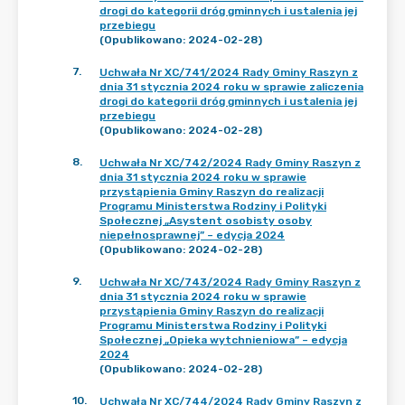
drogi do kategorii dróg gminnych i ustalenia jej
przebiegu
(Opublikowano: 2024-02-28)
7
.
Uchwała Nr XC/741/2024 Rady Gminy Raszyn z
dnia 31 stycznia 2024 roku w sprawie zaliczenia
drogi do kategorii dróg gminnych i ustalenia jej
przebiegu
(Opublikowano: 2024-02-28)
8
.
Uchwała Nr XC/742/2024 Rady Gminy Raszyn z
dnia 31 stycznia 2024 roku w sprawie
przystąpienia Gminy Raszyn do realizacji
Programu Ministerstwa Rodziny i Polityki
Społecznej „Asystent osobisty osoby
niepełnosprawnej” – edycja 2024
(Opublikowano: 2024-02-28)
9
.
Uchwała Nr XC/743/2024 Rady Gminy Raszyn z
dnia 31 stycznia 2024 roku w sprawie
przystąpienia Gminy Raszyn do realizacji
Programu Ministerstwa Rodziny i Polityki
Społecznej „Opieka wytchnieniowa” – edycja
2024
(Opublikowano: 2024-02-28)
10
.
Uchwała Nr XC/744/2024 Rady Gminy Raszyn z