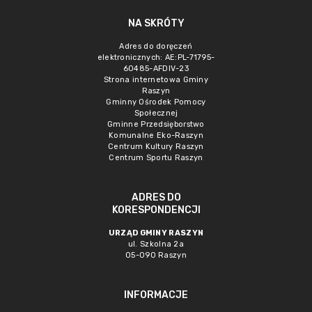
NA SKRÓTY
Adres do doręczeń
elektronicznych: AE:PL-71795-
60485-AFDIV-23
Strona internetowa Gminy
Raszyn
Gminny Ośrodek Pomocy
Społecznej
Gminne Przedsięborstwo
Komunalne Eko-Raszyn
Centrum Kultury Raszyn
Centrum Sportu Raszyn
ADRES DO
KORESPONDENCJI
URZĄD GMINY RASZYN
ul. Szkolna 2a
05-090 Raszyn
INFORMACJE