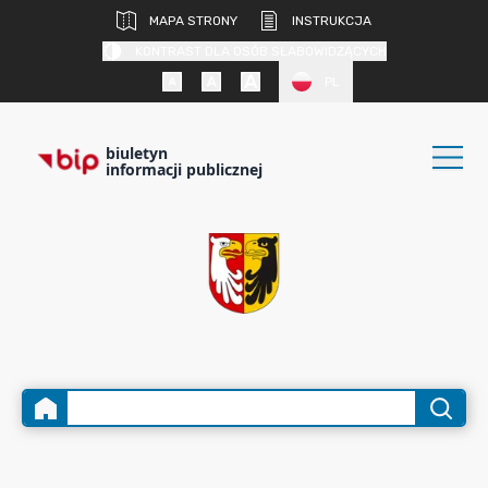
MAPA STRONY
INSTRUKCJA
KONTRAST DLA OSÓB SŁABOWIDZĄCYCH
PL
biuletyn
informacji publicznej