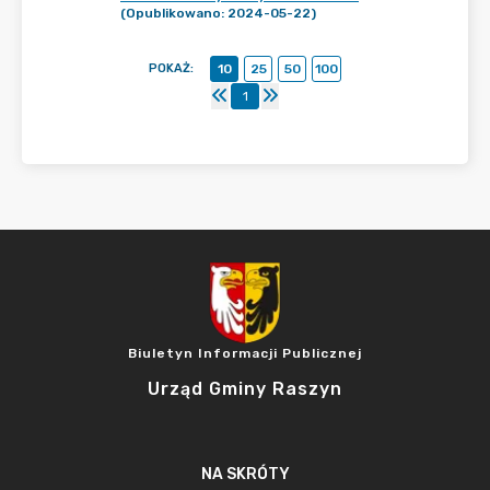
(Opublikowano: 2024-05-22)
POKAŻ
:
10
25
50
100
1
Biuletyn Informacji Publicznej
Urząd Gminy Raszyn
NA SKRÓTY