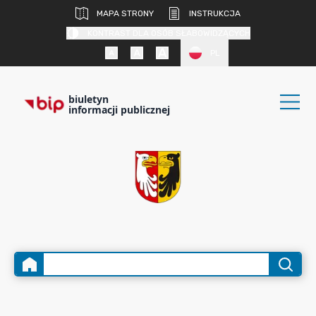
MAPA STRONY
INSTRUKCJA
KONTRAST DLA OSÓB SŁABOWIDZĄCYCH
PL
biuletyn
informacji publicznej