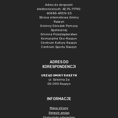
Adres do doręczeń
elektronicznych: AE:PL-71795-
60485-AFDIV-23
Strona internetowa Gminy
Raszyn
Gminny Ośrodek Pomocy
Społecznej
Gminne Przedsięborstwo
Komunalne Eko-Raszyn
Centrum Kultury Raszyn
Centrum Sportu Raszyn
ADRES DO
KORESPONDENCJI
URZĄD GMINY RASZYN
ul. Szkolna 2a
05-090 Raszyn
INFORMACJE
Mapa strony
Rejestr zmian
Statystyki odwiedzin