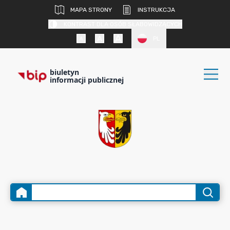
MAPA STRONY
INSTRUKCJA
KONTRAST DLA OSÓB SŁABOWIDZĄCYCH
PL
biuletyn
informacji publicznej