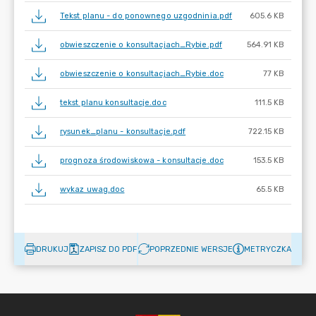
Tekst planu - do ponownego uzgodninia.pdf
605.6 KB
obwieszczenie o konsultacjach_Rybie.pdf
564.91 KB
obwieszczenie o konsultacjach_Rybie.doc
77 KB
tekst planu konsultacje.doc
111.5 KB
rysunek_planu - konsultacje.pdf
722.15 KB
prognoza środowiskowa - konsultacje.doc
153.5 KB
wykaz uwag.doc
65.5 KB
DRUKUJ
ZAPISZ DO PDF
POPRZEDNIE WERSJE
METRYCZKA