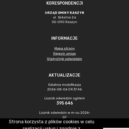
KORESPONDENCJI
URZĄD GMINY RASZYN
ul. Szkolna 2a
05-090 Raszyn
INFORMACJE
Mapa strony
Rejestr zmian
Statystyki odwiedzin
AKTUALIZACJE
Ostatnia modyfikacja
2026-08-06 09:37:46
Licznik odwiedzin ogółem
395 646
Licznik odwiedzin w m-cu 2026-
07
Strona korzysta z plików cookies w celu
957
realizacji usług i zgodnie z