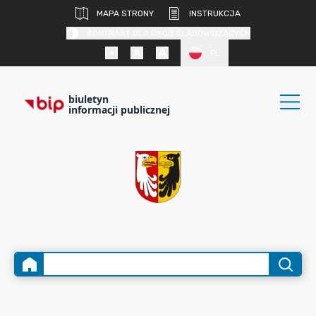
MAPA STRONY
INSTRUKCJA
KONTRAST DLA OSÓB SŁABOWIDZĄCYCH
PL
biuletyn
informacji publicznej