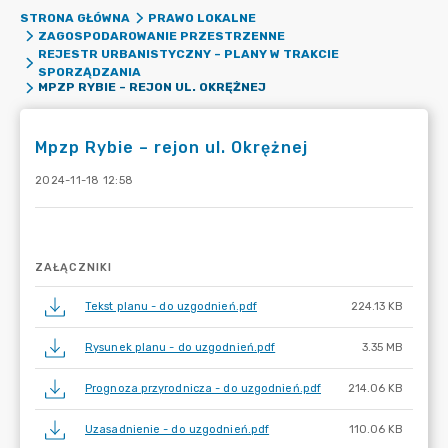
STRONA GŁÓWNA
PRAWO LOKALNE
ZAGOSPODAROWANIE PRZESTRZENNE
REJESTR URBANISTYCZNY – PLANY W TRAKCIE
SPORZĄDZANIA
MPZP RYBIE – REJON UL. OKRĘŻNEJ
Mpzp Rybie – rejon ul. Okrężnej
2024-11-18 12:58
ZAŁĄCZNIKI
Tekst planu - do uzgodnień.pdf
224.13 KB
Rysunek planu - do uzgodnień.pdf
3.35 MB
Prognoza przyrodnicza - do uzgodnień.pdf
214.06 KB
Uzasadnienie - do uzgodnień.pdf
110.06 KB