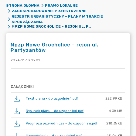
STRONA GŁÓWNA
PRAWO LOKALNE
ZAGOSPODAROWANIE PRZESTRZENNE
REJESTR URBANISTYCZNY – PLANY W TRAKCIE
SPORZĄDZANIA
MPZP NOWE GROCHOLICE – REJON UL. PARTYZANTÓW
Mpzp Nowe Grocholice – rejon ul.
Partyzantów
2024-11-18 13:01
ZAŁĄCZNIKI
Tekst planu - do uzgodnień.pdf
222.99 KB
Rysunek planu - do uzgodnień.pdf
4.38 MB
Prognoza przyrodnicza - do uzgodnień.pdf
218.35 KB
Uzasadnienie - do uzgodnień.pdf
111.04 KB