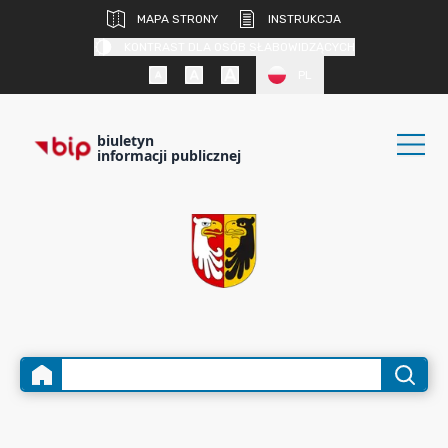
MAPA STRONY
INSTRUKCJA
KONTRAST DLA OSÓB SŁABOWIDZĄCYCH
PL
biuletyn
informacji publicznej