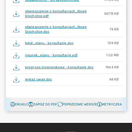
obwieszczenie o konsultacjach_Nowe
567.15 KB
Grocholice.pdf
obwieszczenie o konsultacjach_Nowe
76 KB
Grocholice.doc
tekst_planu - konsultacje.doc
109 KB
rysunek_planu - konsultacje.pdf
1.02 MB
prognoza środowiskowa - konsultacje.doc
156.5 KB
wykaz uwag.doc
66 KB
DRUKUJ
ZAPISZ DO PDF
POPRZEDNIE WERSJE
METRYCZKA