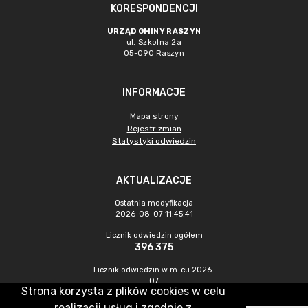
KORESPONDENCJI
URZĄD GMINY RASZYN
ul. Szkolna 2a
05-090 Raszyn
INFORMACJE
Mapa strony
Rejestr zmian
Statystyki odwiedzin
AKTUALIZACJE
Ostatnia modyfikacja
2026-08-07 11:45:41
Licznik odwiedzin ogółem
396 375
Licznik odwiedzin w m-cu 2026-
07
Strona korzysta z plików cookies w celu
1 686
realizacji usług i zgodnie z