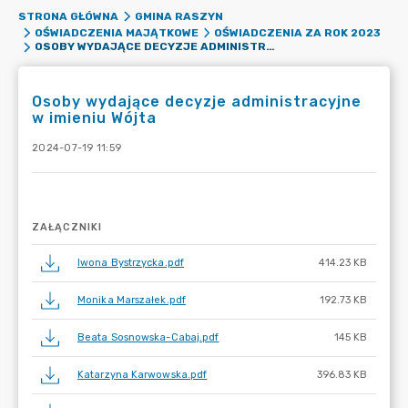
STRONA GŁÓWNA
GMINA RASZYN
OŚWIADCZENIA MAJĄTKOWE
OŚWIADCZENIA ZA ROK 2023
OSOBY WYDAJĄCE DECYZJE ADMINISTRACYJNE W IMIENIU WÓJTA
Osoby wydające decyzje administracyjne
w imieniu Wójta
2024-07-19 11:59
ZAŁĄCZNIKI
Iwona Bystrzycka.pdf
414.23 KB
Monika Marszałek.pdf
192.73 KB
Beata Sosnowska-Cabaj.pdf
145 KB
Katarzyna Karwowska.pdf
396.83 KB