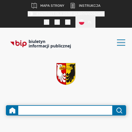
MAPA STRONY
INSTRUKCJA
KONTRAST DLA OSÓB SŁABOWIDZĄCYCH
PL
biuletyn
informacji publicznej