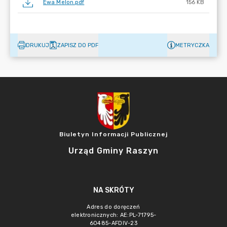
Ewa Melon.pdf
156 KB
DRUKUJ
ZAPISZ DO PDF
METRYCZKA
Biuletyn Informacji Publicznej
Urząd Gminy Raszyn
NA SKRÓTY
Adres do doręczeń
elektronicznych: AE:PL-71795-
60485-AFDIV-23