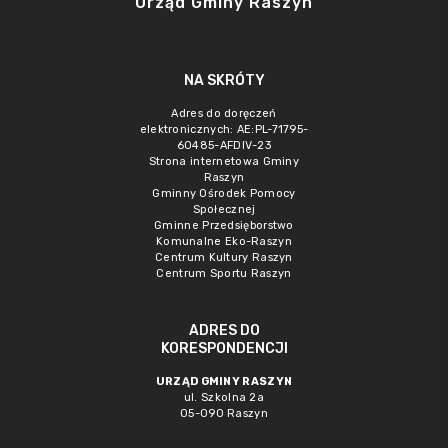
Urząd Gminy Raszyn
NA SKRÓTY
Adres do doręczeń
elektronicznych: AE:PL-71795-
60485-AFDIV-23
Strona internetowa Gminy
Raszyn
Gminny Ośrodek Pomocy
Społecznej
Gminne Przedsięborstwo
Komunalne Eko-Raszyn
Centrum Kultury Raszyn
Centrum Sportu Raszyn
ADRES DO
KORESPONDENCJI
URZĄD GMINY RASZYN
ul. Szkolna 2a
05-090 Raszyn