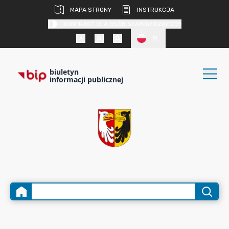
MAPA STRONY
INSTRUKCJA
KONTRAST DLA OSÓB SŁABOWIDZĄCYCH
PL
biuletyn
informacji publicznej