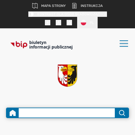
MAPA STRONY
INSTRUKCJA
KONTRAST DLA OSÓB SŁABOWIDZĄCYCH
PL
biuletyn
informacji publicznej