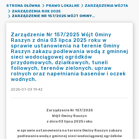
STRONA GŁÓWNA
PRAWO LOKALNE
ZARZĄDZENIA WÓJTA
ZARZĄDZENIA ROK 2025
ZARZĄDZENIE NR 157/2025 WÓJT GMINY RASZYN Z DNIA 03 LIPCA 2025 ROKU W SPRAWIE USTANOWIENIA NA TERENIE GMINY RASZYN ZAKAZU PODLEWANIA WODĄ Z GMINNEJ SIECI WODOCIĄGOWEJ OGRÓDKÓW PRZYDOMOWYCH, DZIAŁKOWYCH, TUNELI FOLIOWYCH, TERENÓW ZIELONYCH, UPRAW ROLNYCH ORAZ NAPEŁNIANIA BASENÓW I OCZEK WODNYCH.
Zarządzenie Nr 157/2025 Wójt Gminy
Raszyn z dnia 03 lipca 2025 roku w
sprawie ustanowienia na terenie Gminy
Raszyn zakazu podlewania wodą z gminnej
sieci wodociągowej ogródków
przydomowych, działkowych, tuneli
foliowych, terenów zielonych, upraw
rolnych oraz napełniania basenów i oczek
wodnych.
2025-07-03 19:42