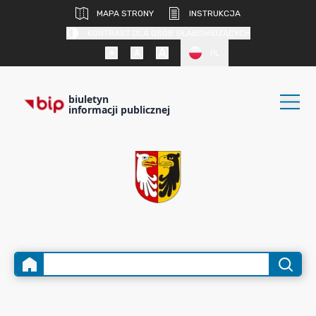
MAPA STRONY
INSTRUKCJA
KONTRAST DLA OSÓB SŁABOWIDZĄCYCH
PL
biuletyn
informacji publicznej