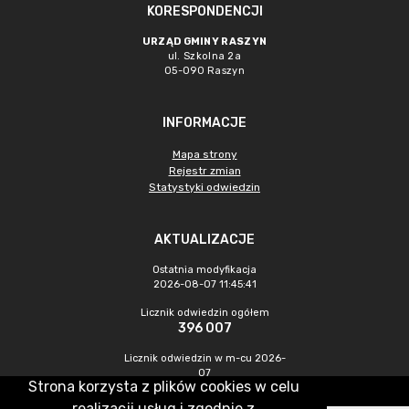
KORESPONDENCJI
URZĄD GMINY RASZYN
ul. Szkolna 2a
05-090 Raszyn
INFORMACJE
Mapa strony
Rejestr zmian
Statystyki odwiedzin
AKTUALIZACJE
Ostatnia modyfikacja
2026-08-07 11:45:41
Licznik odwiedzin ogółem
396 007
Licznik odwiedzin w m-cu 2026-
07
Strona korzysta z plików cookies w celu
1 318
realizacji usług i zgodnie z