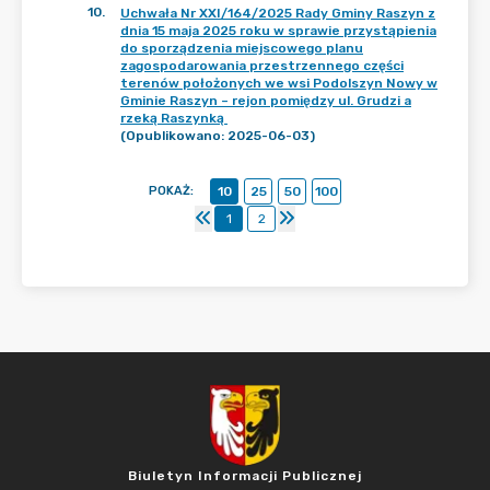
10
.
Uchwała Nr XXI/164/2025 Rady Gminy Raszyn z
dnia 15 maja 2025 roku w sprawie przystąpienia
do sporządzenia miejscowego planu
zagospodarowania przestrzennego części
terenów położonych we wsi Podolszyn Nowy w
Gminie Raszyn – rejon pomiędzy ul. Grudzi a
rzeką Raszynką
(Opublikowano: 2025-06-03)
POKAŻ
:
10
25
50
100
1
2
Biuletyn Informacji Publicznej