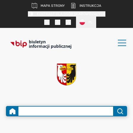
MAPA STRONY
INSTRUKCJA
KONTRAST DLA OSÓB SŁABOWIDZĄCYCH
PL
biuletyn
informacji publicznej