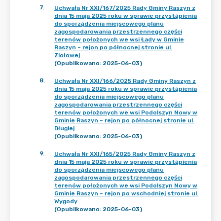
7
.
Uchwała Nr XXI/167/2025 Rady Gminy Raszyn z
dnia 15 maja 2025 roku w sprawie przystąpienia
do sporządzenia miejscowego planu
zagospodarowania przestrzennego części
terenów położonych we wsi Łady w Gminie
Raszyn – rejon po północnej stronie ul.
Ziołowej
(Opublikowano: 2025-06-03)
8
.
Uchwała Nr XXI/166/2025 Rady Gminy Raszyn z
dnia 15 maja 2025 roku w sprawie przystąpienia
do sporządzenia miejscowego planu
zagospodarowania przestrzennego części
terenów położonych we wsi Podolszyn Nowy w
Gminie Raszyn – rejon po północnej stronie ul.
Długiej
(Opublikowano: 2025-06-03)
9
.
Uchwała Nr XXI/165/2025 Rady Gminy Raszyn z
dnia 15 maja 2025 roku w sprawie przystąpienia
do sporządzenia miejscowego planu
zagospodarowania przestrzennego części
terenów położonych we wsi Podolszyn Nowy w
Gminie Raszyn – rejon po wschodniej stronie ul.
Wygody
(Opublikowano: 2025-06-03)