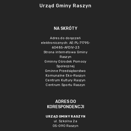
Urząd Gminy Raszyn
NA SKRÓTY
Adres do doręczeń
elektronicznych: AE:PL-71795-
60485-AFDIV-23
Strona internetowa Gminy
Raszyn
Gminny Ośrodek Pomocy
Społecznej
Gminne Przedsięborstwo
Komunalne Eko-Raszyn
Centrum Kultury Raszyn
Centrum Sportu Raszyn
ADRES DO
KORESPONDENCJI
URZĄD GMINY RASZYN
ul. Szkolna 2a
05-090 Raszyn