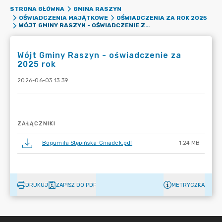
STRONA GŁÓWNA
GMINA RASZYN
OŚWIADCZENIA MAJĄTKOWE
OŚWIADCZENIA ZA ROK 2025
WÓJT GMINY RASZYN - OŚWIADCZENIE ZA 2025 ROK
Wójt Gminy Raszyn - oświadczenie za
2025 rok
2026-06-03 13:39
ZAŁĄCZNIKI
Bogumiła Stępińska-Gniadek.pdf
1.24 MB
DRUKUJ
ZAPISZ DO PDF
METRYCZKA