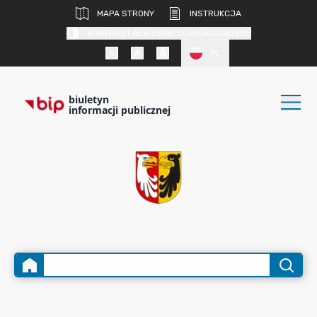
MAPA STRONY
INSTRUKCJA
KONTRAST DLA OSÓB SŁABOWIDZĄCYCH
PL
biuletyn
informacji publicznej