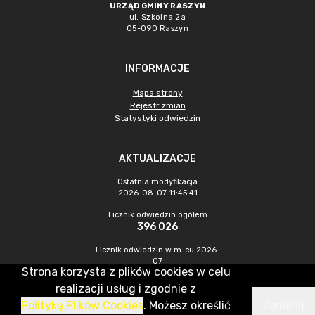
URZĄD GMINY RASZYN
ul. Szkolna 2a
05-090 Raszyn
INFORMACJE
Mapa strony
Rejestr zmian
Statystyki odwiedzin
AKTUALIZACJE
Ostatnia modyfikacja
2026-08-07 11:45:41
Licznik odwiedzin ogółem
396 026
Licznik odwiedzin w m-cu 2026-
07
Strona korzysta z plików cookies w celu
1 337
realizacji usług i zgodnie z
Polityką Plików Cookies
. Możesz określić
Zamknij
CMS & Hosting: Nefeni Sp. z o.o.