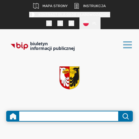
MAPA STRONY
INSTRUKCJA
KONTRAST DLA OSÓB SŁABOWIDZĄCYCH
PL
biuletyn
informacji publicznej