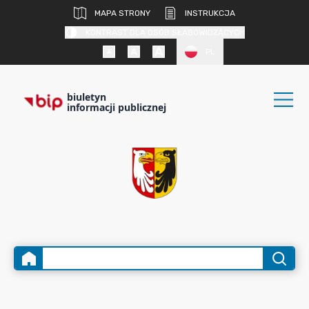
MAPA STRONY
INSTRUKCJA
KONTRAST DLA OSÓB SŁABOWIDZĄCYCH
PL
biuletyn
informacji publicznej