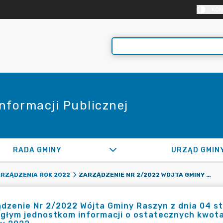
KON
Informacji Publicznej
RADA GMINY
URZĄD GMIN
ZARZĄDZENIE NR 2/2022 WÓJTA GMINY RASZYN Z DNIA 04 STYCZNIA 2022 ROKU W SPRAWIE PRZEKAZANIA PODLEGŁYM JEDNOSTKOM INFORMACJI O OSTATECZNYCH KWOTACH DOCHODÓW I WYDATKÓW TYCH JEDNOSTEK W ROKU 2022
RZĄDZENIA ROK 2022
dzenie Nr 2/2022 Wójta Gminy Raszyn z dnia 04 s
egłym jednostkom informacji o ostatecznych kwot