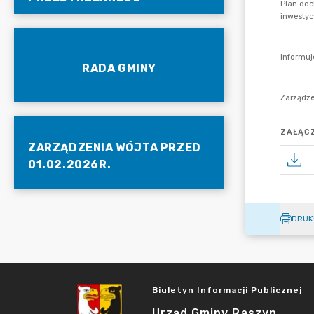
RADA GMINY
ZAŁĄCZ
ZARZĄDZENIA WÓJTA PRZED
01.02.2026R.
DRUK
Biuletyn Informacji Publicznej
Urząd Gminy Raszyn