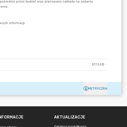
577.5 KB
METRYCZKA
INFORMACJE
AKTUALIZACJE
Ostatnia modyfikacja