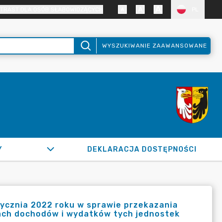
TRAST DLA OSÓB SŁABOWIDZĄCYCH
PL
WYSZUKIWANIE ZAAWANSOWANE
Y
DEKLARACJA DOSTĘPNOŚCI
tycznia 2022 roku w sprawie przekazania
ach dochodów i wydatków tych jednostek