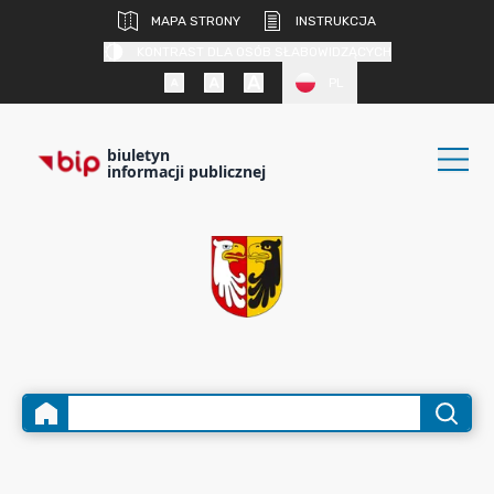
MAPA STRONY
INSTRUKCJA
KONTRAST DLA OSÓB SŁABOWIDZĄCYCH
PL
biuletyn
informacji publicznej