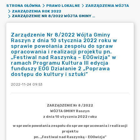
STRONA GŁÓWNA
PRAWO LOKALNE
ZARZĄDZENIA WÓJTA
ZARZĄDZENIA ROK 2022
ZARZĄDZENIE NR 8/2022 WÓJTA GMINY RASZYN Z DNIA 10 STYCZNIA 2022 ROKU W SPRAWIE POWOŁANIA ZESPOŁU DO SPRAW OPRACOWANIA I REALIZACJI PROJEKTU PN. „FESTIWAL NAD RASZYNKĄ – EOGWIZJA” W RAMACH PROGRAMU KULTURA III EDYCJA FUNDUSZY EOG DZIAŁANIE 2 „POPRAWA DOSTĘPU DO KULTURY I SZTUKI”
Zarządzenie Nr 8/2022 Wójta Gminy
Raszyn z dnia 10 stycznia 2022 roku w
sprawie powołania zespołu do spraw
opracowania i realizacji projektu pn.
„Festiwal nad Raszynką – EOGwizja” w
ramach Programu Kultura III edycja
funduszy EOG Działanie 2 „Poprawa
dostępu do kultury i sztuki”
2022-11-24 09:53