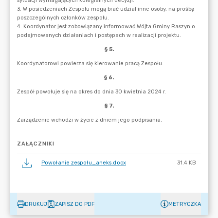
ZAŁĄCZNIKI
Powołanie zespołu_aneks.docx
31.4 KB
DRUKUJ
ZAPISZ DO PDF
METRYCZKA