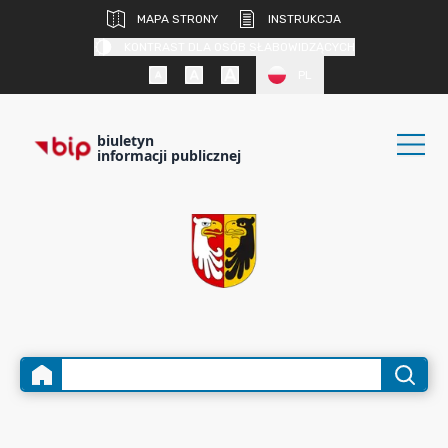
MAPA STRONY
INSTRUKCJA
KONTRAST DLA OSÓB SŁABOWIDZĄCYCH
PL
biuletyn
informacji publicznej